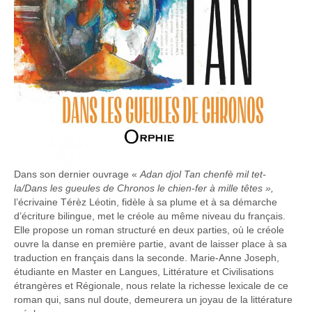
Dans son dernier ouvrage «
Adan djol
T
an
c
henfè mil tet-
la
/
Dans les gueules de
C
hronos
l
e chien
-
fer
à mille têtes »,
l’écrivaine Térèz Léotin, fidèle à sa plume et à sa démarche
d’écriture bilingue, met le créole au même niveau du français.
Elle propose un roman structuré en deux parties, où le créole
ouvre la danse en première partie, avant de laisser place à sa
traduction en français dans la seconde. Marie-Anne Joseph,
étudiante en Master en Langues, Littérature et Civilisations
étrangères et Régionale, nous relate la richesse lexicale de ce
roman qui, sans nul doute, demeurera un joyau de la littérature