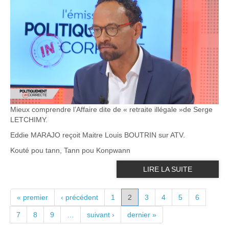
Mieux comprendre l’Affaire dite de « retraite illégale »de Serge
LETCHIMY.
Eddie MARAJO reçoit Maitre Louis BOUTRIN sur ATV.
Kouté pou tann, Tann pou Konpwann
LIRE LA SUITE
PAGES
« premier
‹ précédent
1
2
3
4
5
6
7
8
9
…
suivant ›
dernier »