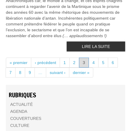
Anachroniques car, le monde a changé, et ces esprits chagrins
continuent à regarder l’avenir de la Martinique sous le prisme
des années 60 avec la même rhétorique des mouvements de
libération nationale d’antan. Incohérentes politiquement car
comment prétendre fédérer le peuple quand on pratique
l’exclusion, le sectarisme et que l’on est incapable de se
rassembler d’abord entre élus
(… applaudissements !)
LIRE LA SUITE
PAGES
« premier
‹ précédent
1
2
3
4
5
6
7
8
9
…
suivant ›
dernier »
RUBRIQUES
ACTUALITÉ
AGENDA
COUVERTURES
CULTURE