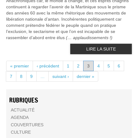
Anachroniques car, le monde a changé, et ces esprits chagrins
continuent à regarder l’avenir de la Martinique sous le prisme
des années 60 avec la même rhétorique des mouvements de
libération nationale d’antan. Incohérentes politiquement car
comment prétendre fédérer le peuple quand on pratique
l’exclusion, le sectarisme et que l’on est incapable de se
rassembler d’abord entre élus
(… applaudissements !)
LIRE LA SUITE
PAGES
« premier
‹ précédent
1
2
3
4
5
6
7
8
9
…
suivant ›
dernier »
RUBRIQUES
ACTUALITÉ
AGENDA
COUVERTURES
CULTURE