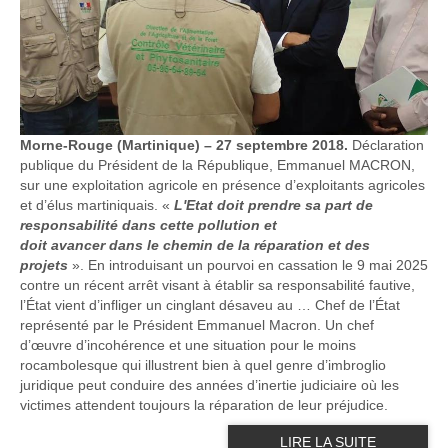
Morne-Rouge (Martinique) – 27 septembre 2018.
Déclaration
publique du Président de la République, Emmanuel MACRON,
sur une exploitation agricole en présence d’exploitants agricoles
et d’élus martiniquais. «
L'Etat doit
prendre
sa part de
responsabilité dans cette pollution et
doit
ava
ncer
dans
le
chemin de
la r
épara
tion
et
des
proj
ets
». En introduisant un pourvoi en cassation le 9 mai 2025
contre un récent arrêt visant à établir sa responsabilité fautive,
l’État vient d’infliger un cinglant désaveu au … Chef de l’État
représenté par le Président Emmanuel Macron. Un chef
d’œuvre d’incohérence et une situation pour le moins
rocambolesque qui illustrent bien à quel genre d’imbroglio
juridique peut conduire des années d’inertie judiciaire où les
victimes attendent toujours la réparation de leur préjudice.
LIRE LA SUITE