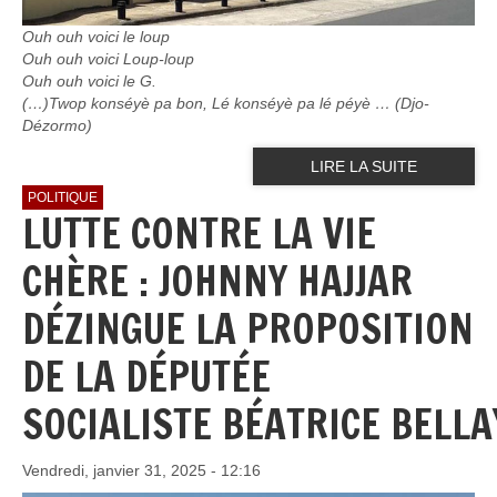
Ouh ouh voici le loup
Ouh ouh voici Loup-loup
Ouh ouh voici le G.
(…)Twop konséyè pa bon, Lé konséyè pa lé péyè … (Djo-
Dézormo)
LIRE LA SUITE
POLITIQUE
LUTTE CONTRE LA VIE
CHÈRE : JOHNNY HAJJAR
DÉZINGUE LA PROPOSITION
DE LA DÉPUTÉE
SOCIALISTE BÉATRICE BELLA
Vendredi, janvier 31, 2025 - 12:16