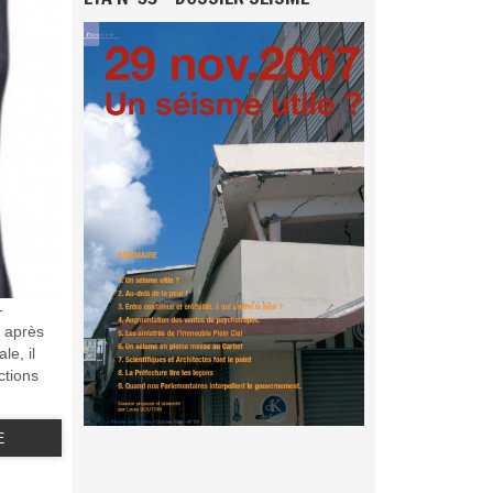
-
n après
le, il
ctions
E