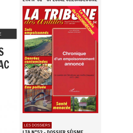
E
S
AC
LES DOSSIERS
LTA N°52 - DOSSIER SÉISME