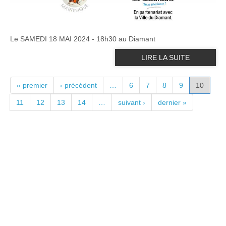
Le SAMEDI 18 MAI 2024 - 18h30 au Diamant
LIRE LA SUITE
PAGES
« premier
‹ précédent
…
6
7
8
9
10
11
12
13
14
…
suivant ›
dernier »