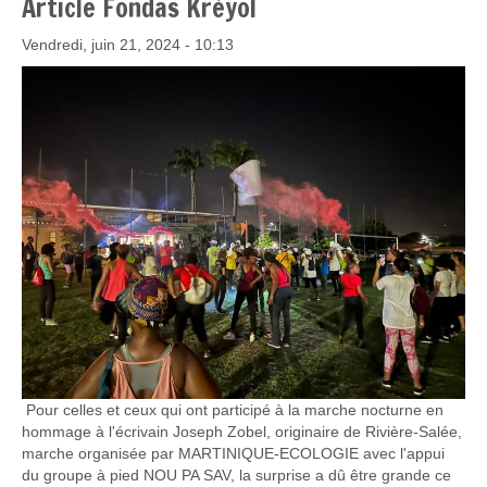
Article Fondas Kréyol
Vendredi, juin 21, 2024 - 10:13
Pour celles et ceux qui ont participé à la marche nocturne en
hommage à l'écrivain Joseph Zobel, originaire de Rivière-Salée,
marche organisée par MARTINIQUE-ECOLOGIE avec l'appui
du groupe à pied NOU PA SAV, la surprise a dû être grande ce