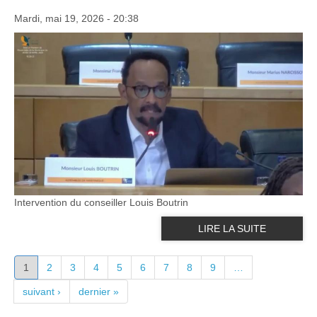
Mardi, mai 19, 2026 - 20:38
Intervention du conseiller Louis Boutrin
LIRE LA SUITE
PAGES
1
2
3
4
5
6
7
8
9
…
suivant ›
dernier »