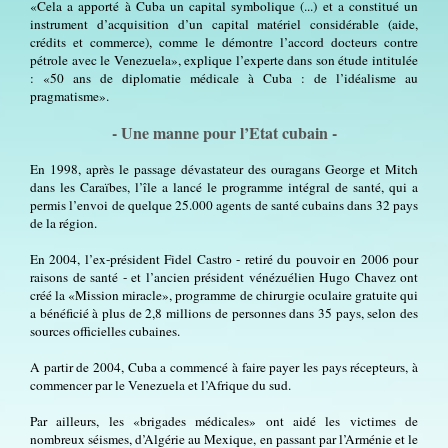
«Cela a apporté à Cuba un capital symbolique (...) et a constitué un
instrument d’acquisition d’un capital matériel considérable (aide,
crédits et commerce), comme le démontre l’accord docteurs contre
pétrole avec le Venezuela», explique l’experte dans son étude intitulée
: «50 ans de diplomatie médicale à Cuba : de l’idéalisme au
pragmatisme».
- Une manne pour l’Etat cubain -
En 1998, après le passage dévastateur des ouragans George et Mitch
dans les Caraïbes, l’île a lancé le programme intégral de santé, qui a
permis l’envoi de quelque 25.000 agents de santé cubains dans 32 pays
de la région.
En 2004, l’ex-président Fidel Castro - retiré du pouvoir en 2006 pour
raisons de santé - et l’ancien président vénézuélien Hugo Chavez ont
créé la «Mission miracle», programme de chirurgie oculaire gratuite qui
a bénéficié à plus de 2,8 millions de personnes dans 35 pays, selon des
sources officielles cubaines.
A partir de 2004, Cuba a commencé à faire payer les pays récepteurs, à
commencer par le Venezuela et l’Afrique du sud.
Par ailleurs, les «brigades médicales» ont aidé les victimes de
nombreux séismes, d’Algérie au Mexique, en passant par l’Arménie et le