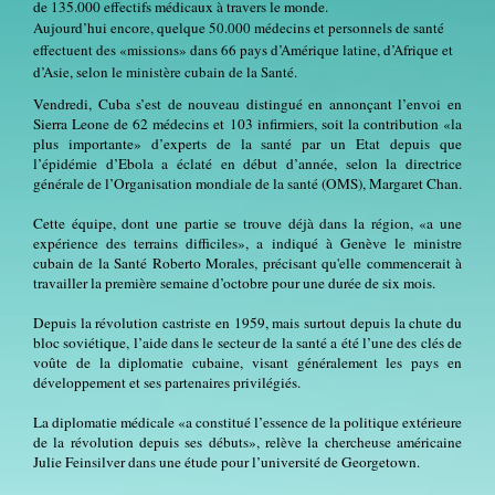
de 135.000 effectifs médicaux à travers le monde.
Aujourd’hui encore, quelque 50.000 médecins et personnels de santé
effectuent des «missions» dans 66 pays d’Amérique latine, d’Afrique et
d’Asie, selon le ministère cubain de la Santé.
Vendredi, Cuba s’est de nouveau distingué en annonçant l’envoi en
Sierra Leone de 62 médecins et 103 infirmiers, soit la contribution «la
plus importante» d’experts de la santé par un Etat depuis que
l’épidémie d’Ebola a éclaté en début d’année, selon la directrice
générale de l’Organisation mondiale de la santé (OMS), Margaret Chan.
Cette équipe, dont une partie se trouve déjà dans la région, «a une
expérience des terrains difficiles», a indiqué à Genève le ministre
cubain de la Santé Roberto Morales, précisant qu'elle commencerait à
travailler la première semaine d’octobre pour une durée de six mois.
Depuis la révolution castriste en 1959, mais surtout depuis la chute du
bloc soviétique, l’aide dans le secteur de la santé a été l’une des clés de
voûte de la diplomatie cubaine, visant généralement les pays en
développement et ses partenaires privilégiés.
La diplomatie médicale «a constitué l’essence de la politique extérieure
de la révolution depuis ses débuts», relève la chercheuse américaine
Julie Feinsilver dans une étude pour l’université de Georgetown.