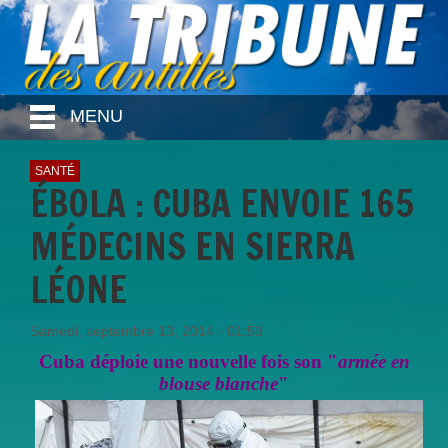
MENU
SANTÉ
ÉBOLA : CUBA ENVOIE 165
MÉDECINS EN SIERRA
LÉONE
Samedi, septembre 13, 2014 - 01:53
Cuba déploie une nouvelle fois son "
armée en
blouse blanche
"