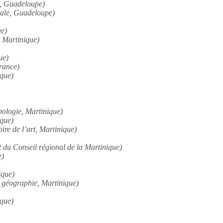
hs, Guadeloupe)
orale, Guadeloupe)
ue)
, Martinique)
ue)
France)
ique)
pologie, Martinique)
ique)
oire de l’art, Martinique)
nt du Conseil régional de la Martinique)
e)
ique)
et géographie, Martinique)
ique)