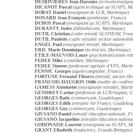
DESRIVIÈRES Jean-Durosier
(écrivain/enseigna
DICANOT Pascal
(agent technique au SUAPS, Ma
DOBAT Daniel
(enseignant de LCR, Martinique)
DONARD Jean-François
(prothésiste, France)
D
UBOS Pascal
(enseignant au SUAPS, Martinique
DURANTY Judes
(bibliothécaire, Martinique)
DUTIL Christian
(cadre retraité ALSTHOM, Fran
DUTIL Paulette
(cadre retraitée secteur automobil
ENGEL Paul
(enseignant retraité, Martinique)
ERIC Marie-Dominique
(technicien, Martinique)
ETILE-MAUVOIS Laure
(psychomotricienne retr
FEDEE Mike
(comédien, Martinique)
FEDEE Simone
(professeur agrégée d’EPS, Marti
FENNIC Georges
(agent-comptable, France)
FORTUNE Fernand Tiburce
(retraité, ancien é
FRANCOIS-HAUGRIN Odile
(maître de confére
GAMESS Antoinette
(enseignante retraitée, Marti
GENDREY Carine
(professeur de LCR/Anglais, 
GEORGES Bady
(commerçant, Guadeloupe)
GEORGES Edith
(retraitée Air France, Guadelou
GEORGES Guy
(commerçant, Guadeloupe)
GIUSANO Daniel
(retraité éducation nationale, F
GIUSANO Jacqueline
(retraitée éducation nationa
GODONAISE Laurent
(enseignant au SUAPS, Ma
GRANT Elisabeth
(traductrice, Grande-Bretagne)