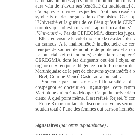
candidats hommes après un débat public au cours duqu
aura valu de n’avoir pas bénéficié du traditionnel ét
d’attaques virulentes lesquelles n’ont pas cessé d
syndicats et des organisations féministes. C’est
l’Université et la guérir de ce fléau qu’est le C
comptes qui lui est consacré, rapport accablant s’il 
l’Université ».
Pas du CEREGMIA, disent les juges, d
Elle a eu ensuite le culot monstre de résister à des v
du campus. A la malhonnêteté intellectuelle de certa
manque de soutien de nombre de politiques et au dé
Le but était (et est toujours) clair : faire craqu
CEREGMIA dont les dirigeants ont été l’objet, e
organisée », enquête diligentée par le Procureur de
Martiniquaise de la part de chauvins ayant intérêt à r
Bref, Corinne Mencé-Caster aura tout subi.
Soutenue par une partie de l’Université et du mo
d’espagnol et docteur en linguistique, cette femme
Martinique qu’en Guadeloupe. Ce qui lui arrive démo
cieux. A quel point même, il est refusé. Rejeté. Y c
En ce 8 mars où tant de discours convenus seront pr
soutien total à l’une des femmes qui par son honnêteté,
Signataires
(par ordre alphabétique) :