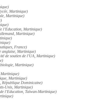
nique)
lycée, Martinique)
ale, Martinique)
e)
nique)
de l’Education, Martinique)
d’allemand, Martinique)
tinique)
inique)
atiques, France)
e anglaise, Martinique)
ité de soutien de l’UA, Martinique)
e)
 biologie, Martinique)
 Martinique)
nique, Martinique)
té, République Dominicaine)
ats-Unis, Martinique)
 de l’Education, Taïwan-Martinique)
tinique)