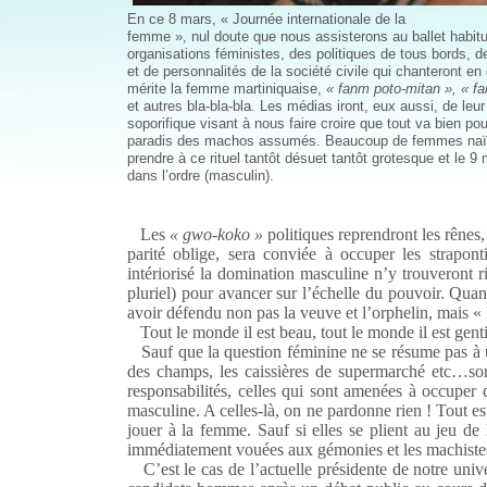
En ce 8 mars, « Journée internationale de la
femme », nul doute que nous assisterons au ballet habit
organisations féministes, des politiques de tous bords, d
et de personnalités de la société civile qui chanteront e
mérite la femme martiniquaise,
« fanm poto-mitan »,
« f
et autres bla-bla-bla. Les médias iront, eux aussi, de le
soporifique visant à nous faire croire que tout va bien p
paradis des machos assumés. Beaucoup de femmes naïve
prendre à ce rituel tantôt désuet tantôt grotesque et le 9 
dans l’ordre (masculin).
Les
« gwo-koko »
politiques reprendront les rênes
parité oblige, sera conviée à occuper les strapont
intériorisé la domination masculine n’y trouveront r
pluriel) pour avancer sur l’échelle du pouvoir. Quant
avoir défendu non pas la veuve et l’orphelin, mais « 
Tout le monde il est beau, tout le monde il est genti
Sauf que la question féminine ne se résume pas à un c
des champs, les caissières de supermarché etc…so
responsabilités, celles qui sont amenées à occuper de
masculine. A celles-là, on ne pardonne rien ! Tout est
jouer à la femme. Sauf si elles se plient au jeu d
immédiatement vouées aux gémonies et les machistes 
C’est le cas de l’actuelle présidente de notre univ