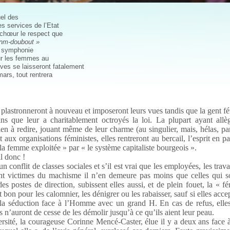
uel des
es services de l’Etat
n chœur le respect que
anm-doubout »
ur symphonie
our les femmes au
s se laisseront fatalement
mars, tout rentrera
, plastronneront à nouveau et imposeront leurs vues tandis que la gent f
ins que leur a charitablement octroyés la loi. La plupart ayant allè
ien à redire, jouant même de leur charme (au singulier, mais, hélas, pa
 aux organisations féministes, elles rentreront au bercail, l’esprit en p
la femme exploitée » par « le système capitaliste bourgeois ».
l donc !
onflit de classes sociales et s’il est vrai que les employées, les trava
nt victimes du machisme il n’en demeure pas moins que celles qui s
s postes de direction, subissent elles aussi, et de plein fouet, la « fé
 bon pour les calomnier, les dénigrer ou les rabaisser, sauf si elles acce
e la séduction face à l’Homme avec un grand H. En cas de refus, elle
n’auront de cesse de les démolir jusqu’à ce qu’ils aient leur peau.
ersité, la courageuse Corinne Mencé-Caster, élue il y a deux ans face 