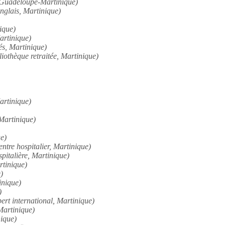
, Guadeloupe-Martinique)
nglais, Martinique)
ique)
artinique)
és, Martinique)
liothèque retraitée, Martinique)
artinique)
 Martinique)
e)
centre hospitalier, Martinique)
pitalière, Martinique)
rtinique)
)
inique)
)
pert international, Martinique)
Martinique)
ique)