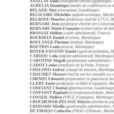
ANSELIN Alain
(enseignant retraité/égyptologue
AURELIA Dominique
(maitre de conférences en a
BELAISE Max
(enseignant, Guadeloupe)
BELIZAIRE Micheline
(adjoint technique, Martin
BELROSE Maurice
(professeur émérite à l’UA, M
BERNABE Jean
(professeur émérite des Universit
BERNABE Marie-Françoise
(conservateur de bib
BROSSAT Hellène
(cadre administratif, France)
BOUKMAN Daniel
(écrivain, Martinique)
BOULANGE Floriane
(traiteur, Martinique)
BOUTRIN Louis
(avocat, Martinique)
BOYER-FAUSTIN Daniel
(agent de probation, M
CARDOU Leila
(adjoint administratif, Martinique)
CAROTINE Magali
(gestionnaire administrative,
CADOT Louise
(employée de la Poste, France)
CHALONO Audrey
(chargé de mission, Martiniqu
CHAUMET Maryse
(chef de service retraitée au 
CHEMIN Edouard
(préparateur en pharmacie hos
CLERY Annie
(professeur certifiée d’espagnol, Ma
CONFIANT Chantal
(pharmacienne, Guadeloupe
CONFIANT Raphaël
(écrivain/universitaire, Mart
CONSEIL Malissa
(PRCE d’espagnol, Martinique
CROCHEMAR-PELAGE Maryse
(architecte-ex
CRONARD Mirella
(gestionnaire administrative, 
DE FIRMAS Catherine
(PRAG d’Histoire, Martin