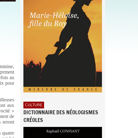
éminine,
grement
rfois au
aix pour
illeuses
ont aux
CULTURE
rocité »
DICTIONNAIRE DES NÉOLOGISMES
ptent de
CRÉOLES
s seront
à quatre