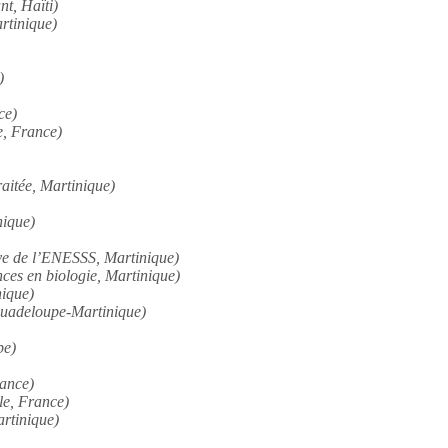
nt, Haïti)
rtinique)
)
ce)
e, France)
aitée, Martinique)
nique)
lève de l’ENESSS, Martinique)
nces en biologie, Martinique)
nique)
Guadeloupe-Martinique)
pe)
rance)
le, France)
rtinique)