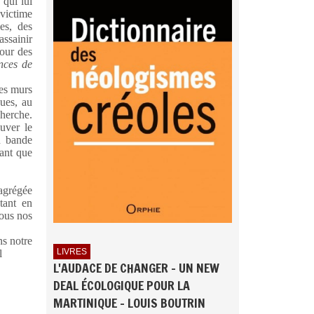
 qui lui
 victime
es, des
ssainir
our des
nces de
les murs
gues, au
herche.
auver le
n bande
tant que
agrégée
tant en
sous nos
ns notre
LIVRES
l
L'AUDACE DE CHANGER - UN NEW
DEAL ÉCOLOGIQUE POUR LA
MARTINIQUE - LOUIS BOUTRIN