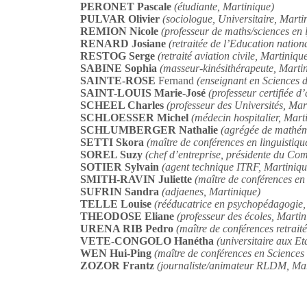
PERONET Pascale
(étudiante, Martinique)
PULVAR Olivier
(sociologue, Universitaire, Marti
REMION Nicole
(professeur de maths/sciences en 
RENARD Josiane
(retraitée de l’Education nation
RESTOG Serge
(retraité aviation civile, Martiniqu
SABINE Sophia
(masseur-kinésithérapeute, Marti
SAINTE-ROSE
Fernand
(enseignant en Sciences 
SAINT-LOUIS Marie-José
(professeur certifiée 
SCHEEL Charles
(professeur des Universités, Mar
SCHLOESSER Michel
(médecin hospitalier, Mart
SCHLUMBERGER Nathalie
(agrégée de mathém
SETTI Skora
(maître de conférences en linguistiqu
SOREL Suzy
(chef d’entreprise, présidente du Com
SOTIER Sylvain
(agent technique ITRF, Martiniqu
SMITH-RAVIN Juliette
(maître de conférences en
SUFRIN Sandra
(adjaenes, Martinique)
TELLE Louise
(rééducatrice en psychopédagogie,
THEODOSE Eliane
(professeur des écoles, Marti
URENA RIB Pedro
(maître de conférences retrai
VETE-CONGOLO Hanétha
(universitaire aux Et
WEN Hui-Ping
(maître de conférences en Sciences
ZOZOR Frantz
(journaliste/animateur RLDM, Mar