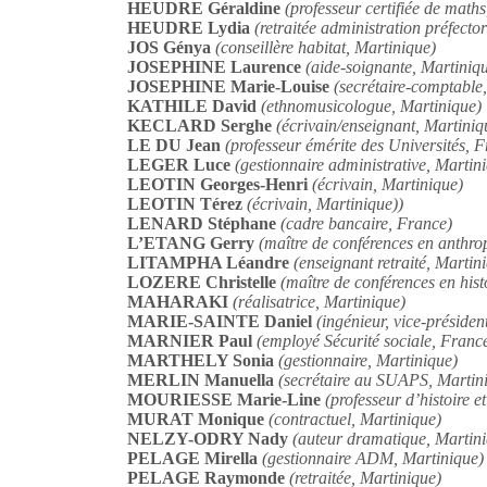
HEUDRE Géraldine
(professeur certifiée de mat
HEUDRE Lydia
(retraitée administration préfect
JOS Génya
(conseillère habitat, Martinique)
JOSEPHINE Laurence
(aide-soignante, Martiniq
JOSEPHINE Marie-Louise
(secrétaire-comptable
KATHILE David
(ethnomusicologue, Martinique)
KECLARD Serghe
(écrivain/enseignant, Martiniq
LE DU Jean
(professeur émérite des Universités, 
LEGER Luce
(gestionnaire administrative, Martin
LEOTIN Georges-Henri
(écrivain, Martinique)
LEOTIN Térez
(écrivain, Martinique))
LENARD Stéphane
(cadre bancaire, France)
L’ETANG Gerry
(maître de conférences en anthro
LITAMPHA Léandre
(enseignant retraité, Martin
LOZERE Christelle
(maître de conférences en hist
MAHARAKI
(réalisatrice, Martinique)
MARIE-SAINTE Daniel
(ingénieur, vice-préside
MARNIER Paul
(employé Sécurité sociale, Franc
MARTHELY Sonia
(gestionnaire, Martinique)
MERLIN Manuella
(secrétaire au SUAPS, Martin
MOURIESSE Marie-Line
(professeur d’histoire 
MURAT Monique
(contractuel, Martinique)
NELZY-ODRY Nady
(auteur dramatique, Martin
PELAGE Mirella
(gestionnaire ADM, Martinique)
PELAGE Raymonde
(retraitée, Martinique)