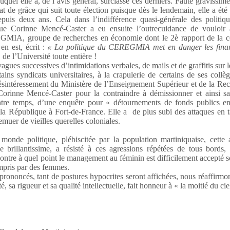
el elle a, de l’avis général, surclassé ces derniers. Faute gravissime
at de grâce qui suit toute élection puisque dès le lendemain, elle a été
epuis deux ans. Cela dans l’indifférence quasi-générale des politiqu
 que Corinne Mencé-Caster a eu ensuite l’outrecuidance de vouloir a
EREGMIA, groupe de recherches en économie dont le 2è rapport de la c
en est, écrit :
« La politique du
CEREGMIA met en danger les fina
e l’Université toute entière !
agues successives d’intimidations verbales, de mails et de graffitis sur 
ins syndicats universitaires, à la crapulerie de certains de ses collè
sintéressement du Ministère de l’Enseignement Supérieur et de la Rec
er Corinne Mencé-Caster pour la contraindre à démissionner et ainsi s
ntre temps, d’une enquête pour « détournements de fonds publics e
 la République à Fort-de-France. Elle a de plus subi des attaques en 
emuer de vieilles querelles coloniales.
nde politique, plébiscitée par la population martiniquaise, cette 
 brillantissime, a résisté à ces agressions répétées de tous bords, 
ntre à quel point le management au féminin est difficilement accepté 
ompris par des femmes.
ononcés, tant de postures hypocrites seront affichées, nous réaffirmo
 sa rigueur et sa qualité intellectuelle, fait honneur à « la moitié du cie