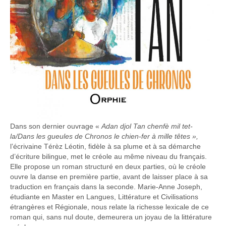
Dans son dernier ouvrage «
Adan djol
T
an
c
henfè mil tet-
la
/
Dans les gueules de
C
hronos
l
e chien
-
fer
à mille têtes »,
l’écrivaine Térèz Léotin, fidèle à sa plume et à sa démarche
d’écriture bilingue, met le créole au même niveau du français.
Elle propose un roman structuré en deux parties, où le créole
ouvre la danse en première partie, avant de laisser place à sa
traduction en français dans la seconde. Marie-Anne Joseph,
étudiante en Master en Langues, Littérature et Civilisations
étrangères et Régionale, nous relate la richesse lexicale de ce
roman qui, sans nul doute, demeurera un joyau de la littérature