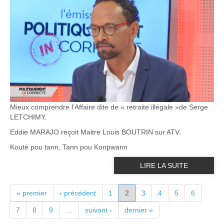
Mieux comprendre l’Affaire dite de « retraite illégale »de Serge
LETCHIMY.
Eddie MARAJO reçoit Maitre Louis BOUTRIN sur ATV.
Kouté pou tann, Tann pou Konpwann
LIRE LA SUITE
PAGES
« premier
‹ précédent
1
2
3
4
5
6
7
8
9
…
suivant ›
dernier »