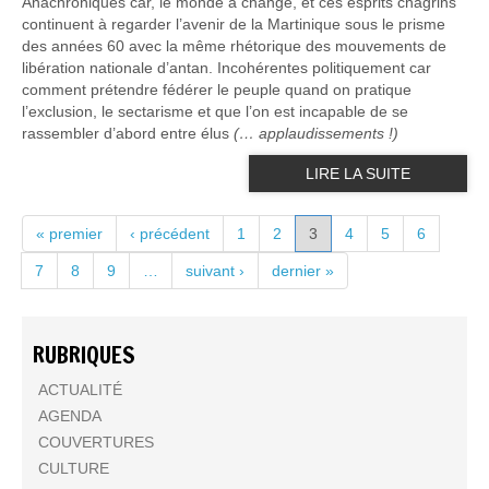
Anachroniques car, le monde a changé, et ces esprits chagrins
continuent à regarder l’avenir de la Martinique sous le prisme
des années 60 avec la même rhétorique des mouvements de
libération nationale d’antan. Incohérentes politiquement car
comment prétendre fédérer le peuple quand on pratique
l’exclusion, le sectarisme et que l’on est incapable de se
rassembler d’abord entre élus
(… applaudissements !)
LIRE LA SUITE
PAGES
« premier
‹ précédent
1
2
3
4
5
6
7
8
9
…
suivant ›
dernier »
RUBRIQUES
ACTUALITÉ
AGENDA
COUVERTURES
CULTURE