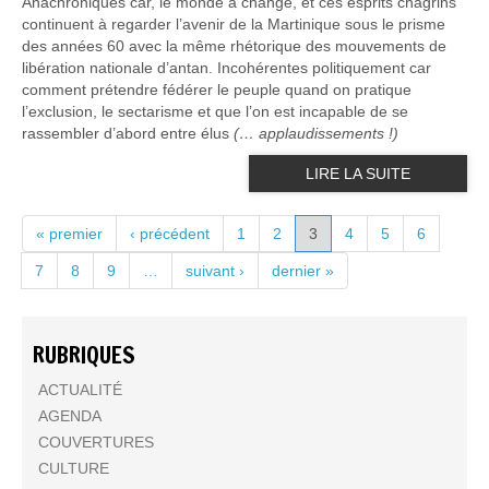
Anachroniques car, le monde a changé, et ces esprits chagrins
continuent à regarder l’avenir de la Martinique sous le prisme
des années 60 avec la même rhétorique des mouvements de
libération nationale d’antan. Incohérentes politiquement car
comment prétendre fédérer le peuple quand on pratique
l’exclusion, le sectarisme et que l’on est incapable de se
rassembler d’abord entre élus
(… applaudissements !)
LIRE LA SUITE
PAGES
« premier
‹ précédent
1
2
3
4
5
6
7
8
9
…
suivant ›
dernier »
RUBRIQUES
ACTUALITÉ
AGENDA
COUVERTURES
CULTURE