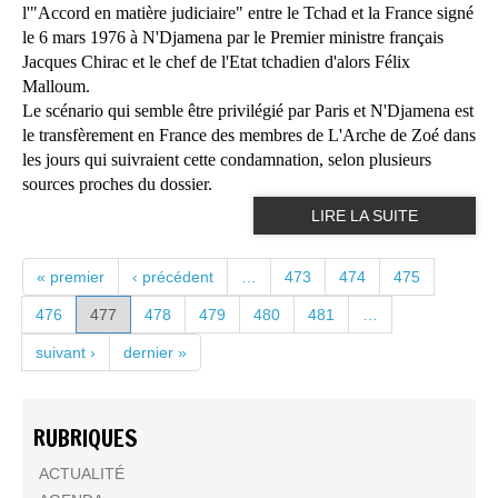
l'"Accord en matière judiciaire" entre le Tchad et la France signé
le 6 mars 1976 à N'Djamena par le Premier ministre français
Jacques Chirac et le chef de l'Etat tchadien d'alors Félix
Malloum.
Le scénario qui semble être privilégié par Paris et N'Djamena est
le transfèrement en France des membres de L'Arche de Zoé dans
les jours qui suivraient cette condamnation, selon plusieurs
sources proches du dossier.
LIRE LA SUITE
PAGES
« premier
‹ précédent
…
473
474
475
476
477
478
479
480
481
…
suivant ›
dernier »
RUBRIQUES
ACTUALITÉ