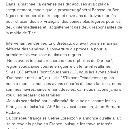
Dans la matinée, la défense des dix accusés avait plaidé
l'acquittement, tandis que le procureur général Beassoum Ben
Ngassoro requérait entre sept et onze ans de travaux forcés
pour chacun des six Français, des peines plus légères pour les
deux intermédiaires et l'acquittement des deux responsables de
la mairie de Tiné.
Intervenant en dernier, Eric Breteau, qui avait pris en main sa
défense dès vendredi à l'ouverture du procès, a pour la
première fois esquissé de timides regrets.
"Nous avons toujours recherché des orphelins du Darfour",
région soudanaise voisine en guerre civile, a-t-il réaffirmé.
Si les 103 enfants "sont Soudanais (...), nous les avons privés
d'un avenir meilleur", a-t-il dit. "S'ils sont Tchadiens et qu'on
nous a menti, si nous les avons séparés de leurs familles, nous
sommes navrés, sincèrement désolés, car nous n'avons jamais
voulu les séparer des familles".
"Je suis scandalisé par l'uniformité de la peine" contre les six
Français, a déclaré à l'AFP leur avocat tchadien, Jean-Bernard
Padaré.
Sa consoeur française Céline Lorenzon a annoncé qu'elle allait
"faire revoir la peine en France, puisque les travaux forcés