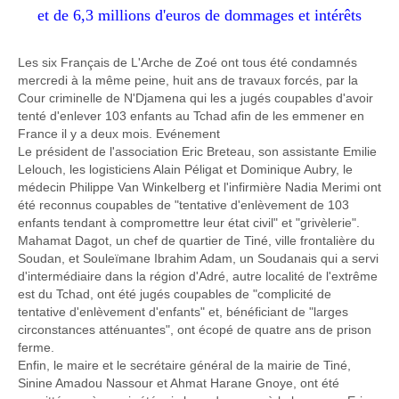
et de 6,3 millions d'euros de dommages et intérêts
Les six Français de L'Arche de Zoé ont tous été condamnés
mercredi à la même peine, huit ans de travaux forcés, par
la
Cour
criminelle de N'Djamena qui les a jugés coupables d'avoir
tenté d'enlever 103 enfants au Tchad afin de les emmener en
France il y a deux mois. Evénement
Le président de l'association Eric Breteau, son assistante Emilie
Lelouch, les logisticiens Alain Péligat et Dominique Aubry, le
médecin Philippe Van Winkelberg et l'infirmière Nadia Merimi ont
été reconnus coupables de "tentative d'enlèvement de 103
enfants tendant à compromettre leur état civil" et "grivèlerie".
Mahamat Dagot, un chef de quartier de Tiné, ville frontalière du
Soudan, et Souleïmane Ibrahim Adam, un Soudanais qui a servi
d'intermédiaire dans la région d'Adré, autre localité de l'extrême
est du Tchad, ont été jugés coupables de "complicité de
tentative d'enlèvement d'enfants" et, bénéficiant de "larges
circonstances atténuantes", ont écopé de quatre ans de prison
ferme.
Enfin, le maire et le secrétaire général de la mairie de Tiné,
Sinine Amadou Nassour et Ahmat Harane Gnoye, ont été