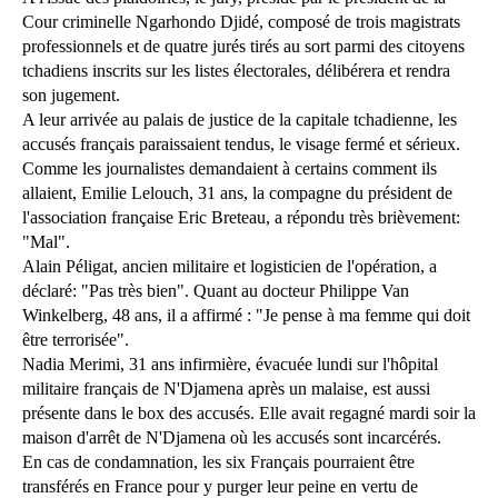
Cour criminelle Ngarhondo Djidé, composé de trois magistrats
professionnels et de quatre jurés tirés au sort parmi des citoyens
tchadiens inscrits sur les listes électorales, délibérera et rendra
son jugement.
A leur arrivée au palais de justice de la capitale tchadienne, les
accusés français paraissaient tendus, le visage fermé et sérieux.
Comme les journalistes demandaient à certains comment ils
allaient, Emilie Lelouch, 31 ans, la compagne du président de
l'association française Eric Breteau, a répondu très brièvement:
"Mal".
Alain Péligat, ancien militaire et logisticien de l'opération, a
déclaré: "Pas très bien". Quant au docteur Philippe Van
Winkelberg, 48 ans, il a affirmé : "Je pense à ma femme qui doit
être terrorisée".
Nadia Merimi, 31 ans infirmière, évacuée lundi sur l'hôpital
militaire français de N'Djamena après un malaise, est aussi
présente dans le box des accusés. Elle avait regagné mardi soir la
maison d'arrêt de N'Djamena où les accusés sont incarcérés.
En cas de condamnation, les six Français pourraient être
transférés en France pour y purger leur peine en vertu de