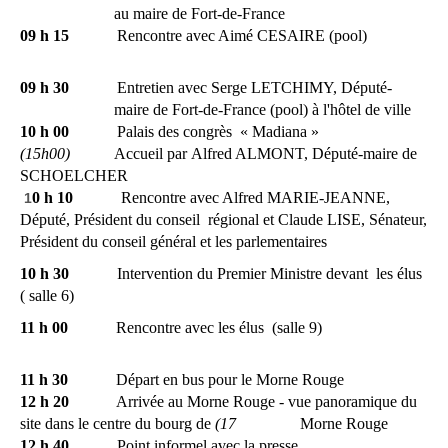
au maire de Fort-de-France
09 h 15
Rencontre avec Aimé CESAIRE (pool)
09 h 30
Entretien avec Serge LETCHIMY, Député-
maire de Fort-de-France (pool) à l'hôtel de ville
10 h 00
Palais des congrès
« Madiana »
(15h00)
Accueil par Alfred ALMONT, Député-maire de
SCHOELCHER
0 h 10
Rencontre avec Alfred MARIE-JEANNE,
1
Député, Président du conseil
régional et Claude LISE, Sénateur,
Président du conseil général et les parlementaires
10 h 30
Intervention du Premier Ministre devant
les élus
( salle 6)
11 h 00
Rencontre avec les élus
(salle 9)
11 h 30
Départ en bus pour le Morne Rouge
12 h 20
Arrivée au Morne Rouge - vue panoramique du
site dans le centre du bourg de
(17
Morne Rouge
12 h 40
Point informel avec la presse