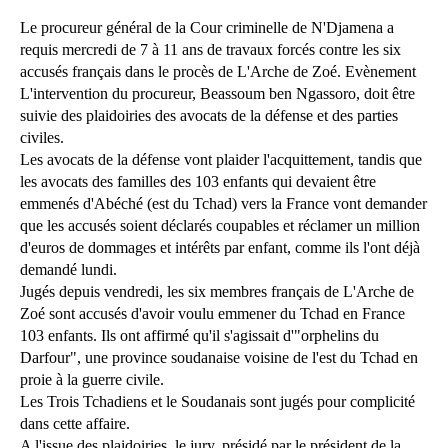
Le procureur général de la Cour criminelle de N'Djamena a
requis mercredi de 7 à 11 ans de travaux forcés contre les six
accusés français dans le procès de L'Arche de Zoé. Evènement
L'intervention du procureur, Beassoum ben Ngassoro, doit être
suivie des plaidoiries des avocats de la défense et des parties
civiles.
Les avocats de la défense vont plaider l'acquittement, tandis que
les avocats des familles des 103 enfants qui devaient être
emmenés d'Abéché (est du Tchad) vers la France vont demander
que les accusés soient déclarés coupables et réclamer un million
d'euros de dommages et intérêts par enfant, comme ils l'ont déjà
demandé lundi.
Jugés depuis vendredi, les six membres français de L'Arche de
Zoé sont accusés d'avoir voulu emmener du Tchad en France
103 enfants. Ils ont affirmé qu'il s'agissait d'"orphelins du
Darfour", une province soudanaise voisine de l'est du Tchad en
proie à la guerre civile.
Les Trois Tchadiens et le Soudanais sont jugés pour complicité
dans cette affaire.
A l'issue des plaidoiries, le jury, présidé par le président de la