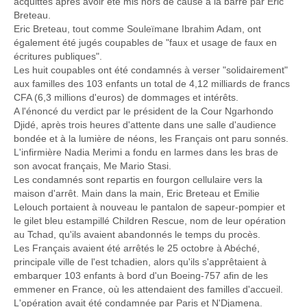
acquittés après avoir été mis hors de cause à la barre par Eric
Breteau.
Eric Breteau, tout comme Souleïmane Ibrahim Adam, ont
également été jugés coupables de "faux et usage de faux en
écritures publiques".
Les huit coupables ont été condamnés à verser "solidairement"
aux familles des 103 enfants un total de 4,12 milliards de francs
CFA (6,3 millions d'euros) de dommages et intérêts.
A l'énoncé du verdict par le président de
la Cour Ngarhondo
Djidé, après trois heures d'attente dans une salle d'audience
bondée et à la lumière de néons, les Français ont paru sonnés.
L'infirmière Nadia Merimi a fondu en larmes dans les bras de
son avocat français, Me Mario Stasi.
Les condamnés sont repartis en fourgon cellulaire vers la
maison d'arrêt. Main dans la main, Eric Breteau et Emilie
Lelouch portaient à nouveau le pantalon de sapeur-pompier et
le gilet bleu estampillé Children Rescue, nom de leur opération
au Tchad, qu'ils avaient abandonnés le temps du procès.
Les Français avaient été arrêtés le 25 octobre à Abéché,
principale ville de l'est tchadien, alors qu'ils s'apprêtaient à
embarquer 103 enfants à bord d'un Boeing-757 afin de les
emmener en France, où les attendaient des familles d'accueil.
L'opération avait été condamnée par Paris et N'Djamena.