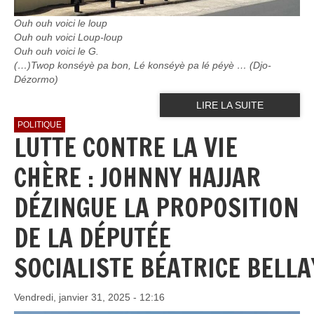
Ouh ouh voici le loup
Ouh ouh voici Loup-loup
Ouh ouh voici le G.
(…)Twop konséyè pa bon, Lé konséyè pa lé péyè … (Djo-
Dézormo)
LIRE LA SUITE
POLITIQUE
LUTTE CONTRE LA VIE
CHÈRE : JOHNNY HAJJAR
DÉZINGUE LA PROPOSITION
DE LA DÉPUTÉE
SOCIALISTE BÉATRICE BELLA
Vendredi, janvier 31, 2025 - 12:16