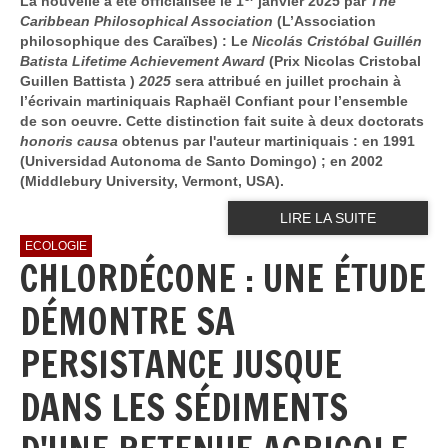
La nouvelle a été officialisée le 1
janvier 2025 par
The
Caribbean Philosophical Association
(L’Association
philosophique des Caraïbes) : Le
Nicolás Cristóbal Guillén
Batista Lifetime Achievement Award
(Prix Nicolas Cristobal
Guillen Battista )
2025
sera attribué en juillet prochain à
l’écrivain martiniquais Raphaël Confiant pour l’ensemble
de son oeuvre. Cette distinction fait suite à deux doctorats
honoris causa
obtenus par l'auteur martiniquais : en 1991
(Universidad Autonoma de Santo Domingo) ; en 2002
(Middlebury University, Vermont, USA).
LIRE LA SUITE
ECOLOGIE
CHLORDÉCONE : UNE ÉTUDE
DÉMONTRE SA
PERSISTANCE JUSQUE
DANS LES SÉDIMENTS