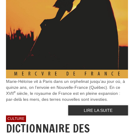
Marie-Héloïse vit à Paris dans un orphelinat jusqu’au jour où, à
quinze ans, on l’envoie en Nouvelle-France (Québec). En ce
e
XVII
siècle, le royaume de France est en pleine expansion :
par-delà les mers, des terres nouvelles sont investies.
LIRE LA SUITE
CULTURE
DICTIONNAIRE DES