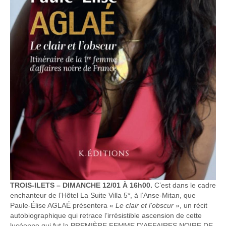
TROIS-ILETS – DIMANCHE 12/01 À 16h00.
C’est dans le cadre
enchanteur de l’Hôtel La Suite Villa 5*, à l’Anse-Mitan, que
Paule-Élise AGLAÉ présentera «
Le clair et l’obscur
», un récit
autobiographique qui retrace l’irrésistible ascension de cette
lucéenne qui fut la PREMIÈRE FEMME D’AFFAIRES NOIRE DE