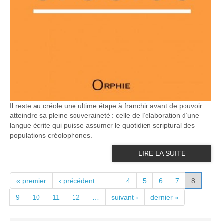
Il reste au créole une ultime étape à franchir avant de pouvoir
atteindre sa pleine souveraineté : celle de l’élaboration d’une
langue écrite qui puisse assumer le quotidien scriptural des
populations créolophones.
LIRE LA SUITE
PAGES
« premier
‹ précédent
…
4
5
6
7
8
9
10
11
12
…
suivant ›
dernier »