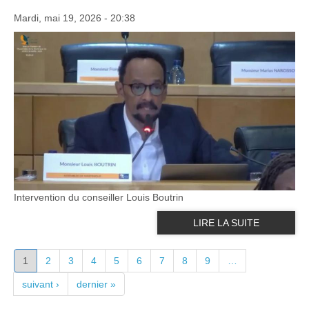
Mardi, mai 19, 2026 - 20:38
Intervention du conseiller Louis Boutrin
LIRE LA SUITE
PAGES
1
2
3
4
5
6
7
8
9
…
suivant ›
dernier »