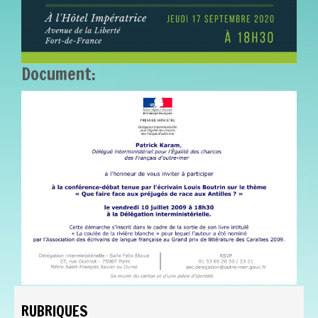
Document:
BECA3E20-CBA3-4E91-
9AEE-CC3A8C8E1AB9.JPG
RUBRIQUES