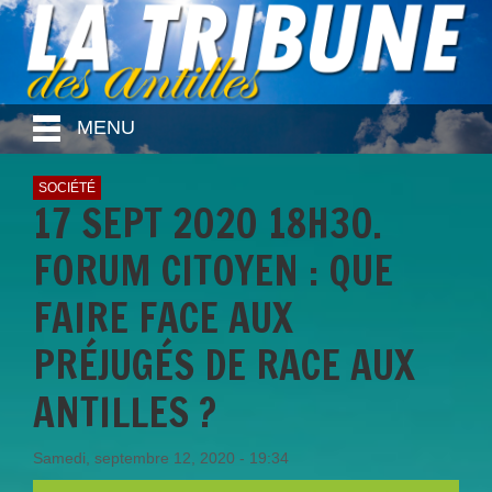
MENU
SOCIÉTÉ
17 SEPT 2020 18H30.
FORUM CITOYEN : QUE
FAIRE FACE AUX
PRÉJUGÉS DE RACE AUX
ANTILLES ?
Samedi, septembre 12, 2020 - 19:34