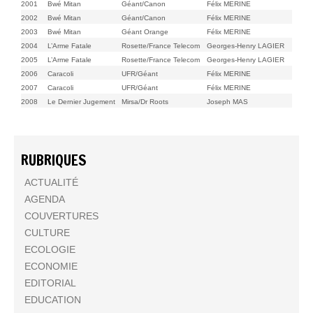
2001
Bwé Mitan
Géant/Canon
Félix MERINE
2002
Bwé Mitan
Géant/Canon
Félix MERINE
2003
Bwé Mitan
Géant Orange
Félix MERINE
2004
L’Arme Fatale
Rosette/France Telecom
Georges-Henry LAGIER
2005
L’Arme Fatale
Rosette/France Telecom
Georges-Henry LAGIER
2006
Caracoli
UFR/Géant
Félix MERINE
2007
Caracoli
UFR/Géant
Félix MERINE
2008
Le Dernier Jugement
Mirsa/Dr Roots
Joseph MAS
RUBRIQUES
ACTUALITÉ
AGENDA
COUVERTURES
CULTURE
ECOLOGIE
ECONOMIE
EDITORIAL
EDUCATION