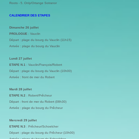
Roots - 5. Only/Ortange Sotranor
CALENDRIER DES ETAPES
Dimanche 26 juillet
PROLOGUE
: Vauclin
Départ : plage du bourg du Vauclin (11h15)
Arrivée : plage du bourg du Vauclin
Lundi 27 juillet
ETAPE N.1
: Vauclin/François/Robert
Départ : plage du bourg du Vauclin (10h00)
Arrivée : front de mer du Robert
Mardi 28 juillet
ETAPE N.2
: Robert/Prêcheur
Départ : front de mer du Robert (08h30)
Arrivée : plage du bourg du Prêcheur
Mercredi 29 juillet
ETAPE N.3
: Prêcheur/Schoelcher
Départ : plage du bourg du Prêcheur (10h00)
Arrivée : plage du bourg de Schoelcher