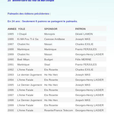
25° anniversaire du Tour de Martinique
Palmarès des éditions précédentes :
En 24 ans : Seulement 6 patrons se partagent le palmarès.
ANNEE
YOLE
SPONSOR
PATRON
1985
I Chapé
Monoprix
Désiré LAMON
1986
Ki MA Fou Ti é Sa
Caresse Antillaise
Joseph MAS
1987
Chabin’An
Nissan
Charles EXILIE
1988
Martinique
Martinique
Frantz FERJULES
1989
Chabin’An
Nissan
Georges-Henry LAGIER
1990
Bwé Mitan
Budget
Félix MERINE
1991
Martinique
Sisal
Frantz FERJULES
1992
L’Arme Fatale
Ets Rosette
Charles EXILIE
1993
Le dernier Jugement
Ho Hio Hen
Joseph MAS
1994
L’Arme Fatale
Ets Rosette
Georges-Henry LAGIER
1995
Le Dernier Jugement
Ho Hio Hen
Joseph MAS
1996
L’Arme Fatale
Ets Rosette
Georges-Henry LAGIER
1997
L’Arme Fatale
Ets Rosette
Georges-Henry LAGIER
1998
Le Dernier Jugement
Ho Hio Hen
Jospeh MAS
1999
L’Arme Fatale
Ets Rosette
Georges-Henry LAGIER
2000
L’Arme Fatale
Rosette/France Telecom
Georges-Henry LAGIER