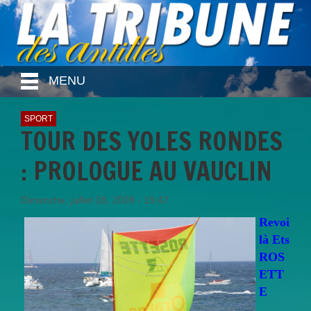
MENU
SPORT
TOUR DES YOLES RONDES
: PROLOGUE AU VAUCLIN
Dimanche, juillet 26, 2009 - 19:47
Revoi
là Ets
ROS
ETT
E