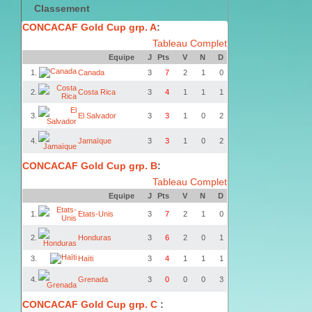
Classement
CONCACAF Gold Cup grp. A
:
Tableau Complet
Equipe
J
Pts
V
N
D
1.
Canada
3
7
2
1
0
2.
Costa Rica
3
4
1
1
1
3.
El Salvador
3
3
1
0
2
4.
Jamaïque
3
3
1
0
2
CONCACAF Gold Cup grp. B
:
Tableau Complet
Equipe
J
Pts
V
N
D
1.
Etats-Unis
3
7
2
1
0
2.
Honduras
3
6
2
0
1
3.
Haïti
3
4
1
1
1
4.
Grenada
3
0
0
0
3
CONCACAF Gold Cup grp. C
: