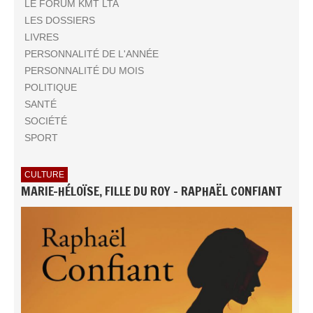
LE FORUM KMT LTA
LES DOSSIERS
LIVRES
PERSONNALITÉ DE L'ANNÉE
PERSONNALITÉ DU MOIS
POLITIQUE
SANTÉ
SOCIÉTÉ
SPORT
CULTURE
MARIE-HÉLOÏSE, FILLE DU ROY - RAPHAËL CONFIANT