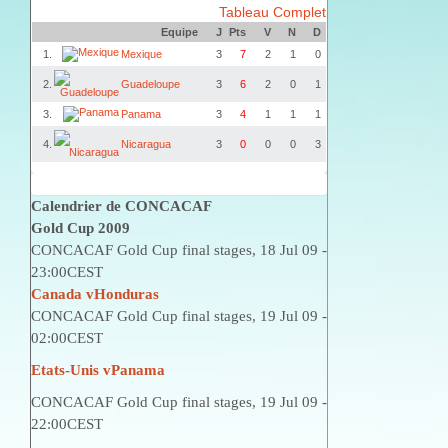
Tableau Complet
Equipe
J
Pts
V
N
D
1.
Mexique
3
7
2
1
0
2.
Guadeloupe
3
6
2
0
1
3.
Panama
3
4
1
1
1
4.
Nicaragua
3
0
0
0
3
Calendrier de CONCACAF
Gold Cup 2009
CONCACAF Gold Cup final stages, 18 Jul 09 -
23:00CEST
Canada vHonduras
CONCACAF Gold Cup final stages, 19 Jul 09 -
02:00CEST
Etats-Unis vPanama
CONCACAF Gold Cup final stages, 19 Jul 09 -
22:00CEST