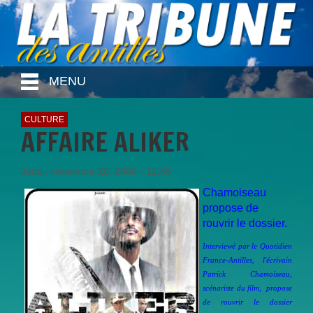
MENU
CULTURE
AFFAIRE ALIKER
Jeudi, novembre 20, 2008 - 12:55
Chamoiseau
propose de
rouvrir le dossier.
Interviewé par le Quotidien
France-Antilles, l'écrivain
Patrick Chamoiseau,
scénariste du film, propose
de rouvrir le dossier