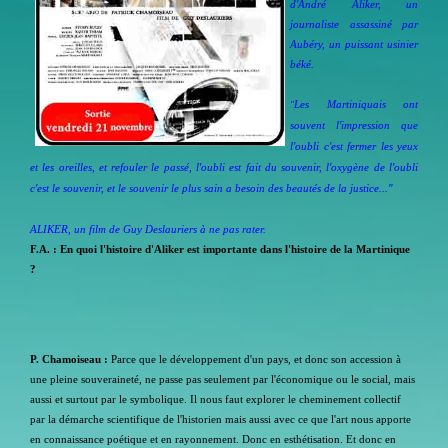
d'André Aliker, un
journaliste assassiné par
Aubéry, un puissant usinier
béké.
"
Les Martiniquais ont
souvent l'impression que
l'oubli c'est fermer les yeux
et les oreilles, et refouler le passé, l'oubli est fait du souvenir, l'oxygène de l'oubli
c'est le souvenir, et le souvenir le plus sain a besoin des beautés de la justice..."
ALIKER, un film de Guy Deslauriers à ne pas rater.
F.A. : En quoi l'histoire d'Aliker est importante dans l'histoire de la Martinique
?
P. Chamoiseau :
Parce que le développement d'un pays, et donc son accession à
une pleine souveraineté, ne passe pas seulement par l'économique ou le social, mais
aussi et surtout par le symbolique. Il nous faut explorer le cheminement collectif
par la démarche scientifique de l'historien mais aussi avec ce que l'art nous apporte
en connaissance poétique et en rayonnement. Donc en esthétisation. Et donc en