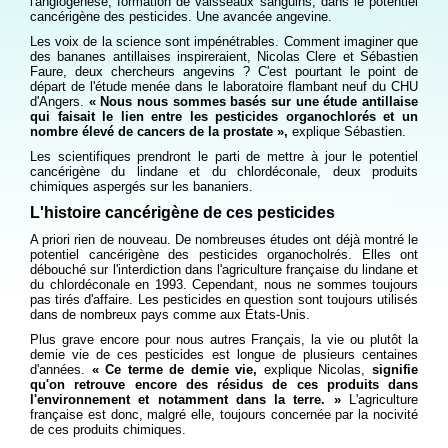
l'angiogénèse, formation de vaisseaux sanguins, dans le potentiel
cancérigène des pesticides. Une avancée angevine.
Les voix de la science sont impénétrables. Comment imaginer que
des bananes antillaises inspireraient, Nicolas Clere et Sébastien
Faure, deux chercheurs angevins
? C'est pourtant le point de
départ de l'étude menée dans le laboratoire flambant neuf du CHU
d'Angers.
« Nous nous sommes basés sur une étude antillaise
qui faisait le lien entre les pesticides organochlorés et un
nombre élevé de cancers de la prostate »,
explique Sébastien.
Les scientifiques prendront le parti de mettre à jour le potentiel
cancérigène du lindane et du chlordéconale, deux produits
chimiques aspergés sur les bananiers.
L'histoire cancérigène de ces pesticides
A priori rien de nouveau. De nombreuses études ont déjà montré le
potentiel cancérigène des pesticides organocholrés. Elles ont
débouché sur l'interdiction dans l'agriculture française du lindane et
du chlordéconale en 1993. Cependant, nous ne sommes toujours
pas tirés d'affaire. Les pesticides en question sont toujours utilisés
dans de nombreux pays comme aux États-Unis.
Plus grave encore pour nous autres Français, la vie ou plutôt la
demie vie de ces pesticides est longue de plusieurs centaines
d'années.
« Ce terme de demie vie,
explique Nicolas,
signifie
qu'on retrouve encore des résidus de ces produits dans
l'environnement et notamment dans la terre. »
L'agriculture
française est donc, malgré elle, toujours concernée par la nocivité
de ces produits chimiques.