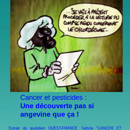
Cancer et pesticides :
Une découverte pas si
angevine que ça !
Extrait du quotidien OUEST-FRANCE, l'article "
CANCER ET