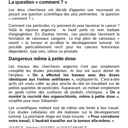
La question « comment ? »
Les deux chercheurs ont décidé d'apporter une nouveauté en
posant une question scientifique des plus pertinentes : la question
« comment ? ».
Comment ces pesticides s'y prennent-ils pour favoriser le cancer
?
Voilà la réponse angevine
: le fautif porte ce nom barbare
d'angiogénèse. En d'autres termes, ces pesticides favorisent la
formation de vaisseaux sanguins. Le trop plein de vaisseaux «
nourrit » la tumeur et accélère le développement tumoral. Un
procédé particulièrement nocif pour les cancers hormonaux
dépendants, type sein, utérus ou prostate.
Dangereux même à petite d
ose
Les travaux des chercheurs angevins n'ont pas simplement
complété les études précédentes, ils leur ont aussi donné de
l'ampleur.
« On a effectué les travaux avec des doses
identiques aux rivières antillaises »,
expliquent-ils. C'est-à-dire
qu'ils ont voulu coller au plus proche du réel en travaillant sur de
petites quantités de pesticides. Auparavant, on mettait simplement
en garde contre des surdoses de produits chimiques.
« On a
montré la nocivité des organochlorés, même à petite dose »,
simplifie pour nous Sébastien.
Les scientifiques mettent tout de même une limite à leur travail.
Ces études cellulaires ont été réalisées sur le développement
tumoral. La prochaine étape est toute trouvée
:
« Pour corroborer
notre travail, il faudrait travailler sur la tumeur elle-même. »
SOURCE : Antoine LESSARD. in OUEST-FRANCE