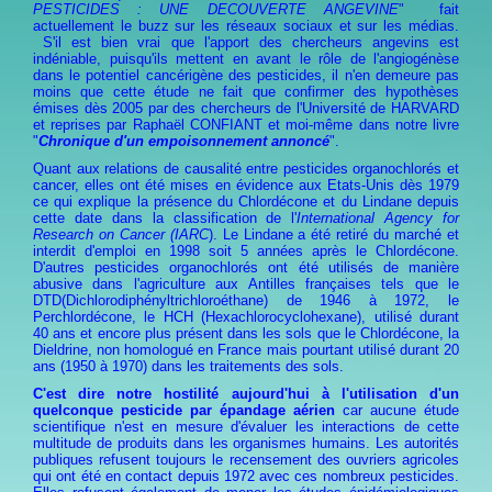
PESTICIDES : UNE DECOUVERTE ANGEVINE
" fait
actuellement le buzz sur les réseaux sociaux et sur les médias.
S'il est bien vrai que l'apport des chercheurs angevins est
indéniable, puisqu'ils mettent en avant le rôle de
l'angiogénèse
dans le potentiel cancérigène des pesticides, il n'en demeure pas
moins que cette étude ne fait que confirmer des hypothèses
émises dès 2005 par des chercheurs de l'Université de HARVARD
et reprises par Raphaël CONFIANT et moi-même dans notre livre
"
Chronique d'un empoisonnement annoncé
"
.
Quant aux relations de causalité entre pesticides organochlorés et
cancer, elles ont été mises en évidence aux Etats-Unis dès 1979
ce qui explique la présence du Chlordécone et du Lindane depuis
cette date dans la classification de l'
International Agency for
Research on Cancer (IARC
). Le Lindane a été retiré du marché et
interdit d'emploi en 1998 soit 5 années après le Chlordécone.
D'autres pesticides organochlorés ont été utilisés de manière
abusive dans l'agriculture aux Antilles françaises tels que le
DTD
(Dichlorodiphényltrichloroéthane) de 1946 à 1972, le
Perchlordécone, le HCH (Hexachlorocyclohexane), utilisé durant
40 ans et encore plus présent dans les sols que le Chlordécone, la
Dieldrine, non homologué en France mais pourtant utilisé durant 20
ans (1950 à 1970) dans les traitements des sols.
C'est dire notre hostilité aujourd'hui à l'utilisation d'un
quelconque pesticide par épandage aérien
car aucune étude
scientifique n'est en mesure d'évaluer les interactions de cette
multitude de produits dans les organismes humains. Les autorités
publiques refusent toujours le recensement des ouvriers agricoles
qui ont été en contact depuis 1972 avec ces nombreux pesticides.