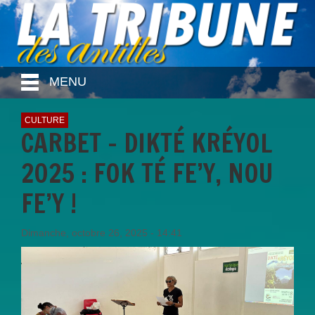
MENU
CULTURE
CARBET – DIKTÉ KRÉYOL
2025 : FOK TÉ FE’Y, NOU
FE’Y !
Dimanche, octobre 26, 2025 - 14:41