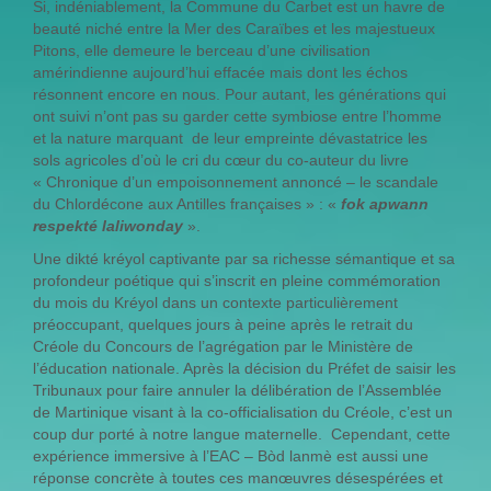
Si, indéniablement, la Commune du Carbet est un havre de
beauté niché entre la Mer des Caraïbes et les majestueux
Pitons, elle demeure le berceau d’une civilisation
amérindienne aujourd’hui effacée mais dont les échos
résonnent encore en nous. Pour autant, les générations qui
ont suivi n’ont pas su garder cette symbiose entre l’homme
et la nature marquant de leur empreinte dévastatrice les
sols agricoles d’où le cri du cœur du co-auteur du livre
« Chronique d’un empoisonnement annoncé – le scandale
du Chlordécone aux Antilles françaises » : «
fok apwann
respekté laliwonday
».
Une dikté kréyol captivante par sa richesse sémantique et sa
profondeur poétique qui s’inscrit en pleine commémoration
du mois du Kréyol dans un contexte particulièrement
préoccupant, quelques jours à peine après le retrait du
Créole du Concours de l’agrégation par le Ministère de
l’éducation nationale. Après la décision du Préfet de saisir les
Tribunaux pour faire annuler la délibération de l’Assemblée
de Martinique visant à la co-officialisation du Créole, c’est un
coup dur porté à notre langue maternelle. Cependant, cette
expérience immersive à l’EAC – Bòd lanmè est aussi une
réponse concrète à toutes ces manœuvres désespérées et