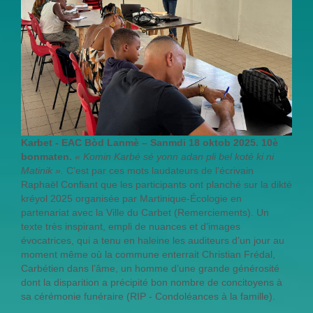
Karbet - EAC Bòd Lanmè – Sanmdi 18 oktob 2025. 10è
bonmaten.
« Komin Karbé sé yonn adan pli bel koté ki ni
Matinik ».
C’est par ces mots laudateurs de l’écrivain
Raphaël Confiant que les participants ont planché sur la dikté
kréyol 2025 organisée par Martinique-Écologie en
partenariat avec la Ville du Carbet (Remerciements). Un
texte très inspirant, empli de nuances et d’images
évocatrices, qui a tenu en haleine les auditeurs d’un jour au
moment même où la commune enterrait Christian Frédal,
Carbétien dans l’âme, un homme d’une grande générosité
dont la disparition a précipité bon nombre de concitoyens à
sa cérémonie funéraire (RIP - Condoléances à la famille).