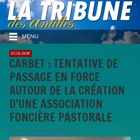
MENU
ECOLOGIE
CARBET : TENTATIVE DE
PASSAGE EN FORCE
AUTOUR DE LA CRÉATION
D’UNE ASSOCIATION
FONCIÈRE PASTORALE
Vendredi, octobre 31, 2025 - 11:49