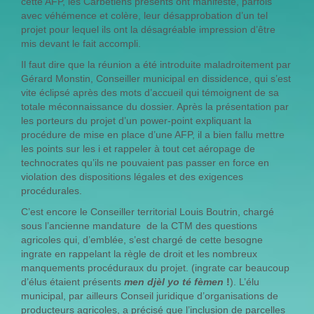
cette AFP, les Carbétiens présents ont manifesté, parfois
avec véhémence et colère, leur désapprobation d’un tel
projet pour lequel ils ont la désagréable impression d’être
mis devant le fait accompli.
Il faut dire que la réunion a été introduite maladroitement par
Gérard Monstin, Conseiller municipal en dissidence, qui s’est
vite éclipsé après des mots d’accueil qui témoignent de sa
totale méconnaissance du dossier. Après la présentation par
les porteurs du projet d’un power-point expliquant la
procédure de mise en place d’une AFP, il a bien fallu mettre
les points sur les i et rappeler à tout cet aéropage de
technocrates qu’ils ne pouvaient pas passer en force en
violation des dispositions légales et des exigences
procédurales.
C’est encore le Conseiller territorial Louis Boutrin, chargé
sous l’ancienne mandature de la CTM des questions
agricoles qui, d’emblée, s’est chargé de cette besogne
ingrate en rappelant la règle de droit et les nombreux
manquements procéduraux du projet. (ingrate car beaucoup
d’élus étaient présents
men djèl yo té fèmen
!
). L’élu
municipal, par ailleurs Conseil juridique d’organisations de
producteurs agricoles, a précisé que l’inclusion de parcelles