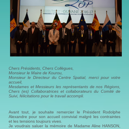
Chers Présidents, Chers Collègues,
Monsieur le Maire de Kourou,
Monsieur le Directeur du Centre Spatial, merci pour votre
accueil,
Mesdames et Messieurs les représentants de nos Régions,
Chers (es) Collaboratrices et collaborateurs du Comité de
Suivi, félicitations pour le travail accompli.
Avant tout, je souhaite remercier le Président Rodolphe
Alexandre pour son accueil convivial malgré les contraintes
et les tensions toujours vives.
Je voudrais saluer la mémoire de Madame Aline HANSON,