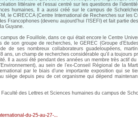
création littéraire et l'essai centré sur les questions de l'identit
iences humaines, Il a aussi créé sur le campus de Schœlcher
FM, le CIRECCA (Centre International de Recherches sur les C
udes Francophones (devenu aujourd'hui l'ISEFI) et fait partie de
e la Guyane.
campus de Fouillole, dans ce qui était encore le Centre Univer
biais de son groupe de recherches, le GEREC (Groupe d'Etude
de de ses nombreux collaborateurs guadeloupéens, martini
28 ans, un champ de recherches considérable qu'il a toujours pr
rsité. Il a aussi été pendant des années un membre très actif 
l'Environnement), au sein de l'ex-Conseil Régional de la Mart
rnational par le biais d'une importante exposition qui se ti
veau siège depuis peu de cet organisme qui dépend maintenan
la Faculté des Lettres et Sciences humaines du campus de Sch
nternational-du-25-au-27-...