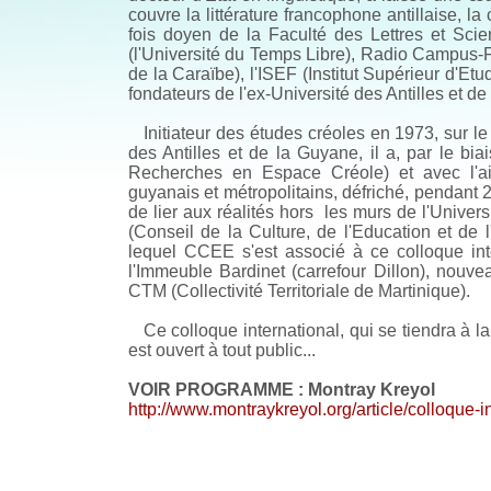
couvre la littérature francophone antillaise, la 
fois doyen de la Faculté des Lettres et Sc
(l'Université du Temps Libre), Radio Campus-
de la Caraïbe), l'ISEF (Institut Supérieur d'Et
fondateurs de l'ex-Université des Antilles et d
Initiateur des études créoles en 1973, sur le 
des Antilles et de la Guyane, il a, par le 
Recherches en Espace Créole) et avec l'ai
guyanais et métropolitains, défriché, pendant 
de lier aux réalités hors les murs de l'Unive
(Conseil de la Culture, de l'Education et de 
lequel CCEE s'est associé à ce colloque inte
l'Immeuble Bardinet (carrefour Dillon), nou
CTM (Collectivité Territoriale de Martinique).
Ce colloque international, qui se tiendra à 
est ouvert à tout public...
VOIR PROGRAMME : Montray Kreyol
http://www.montraykreyol.org/article/colloque-i