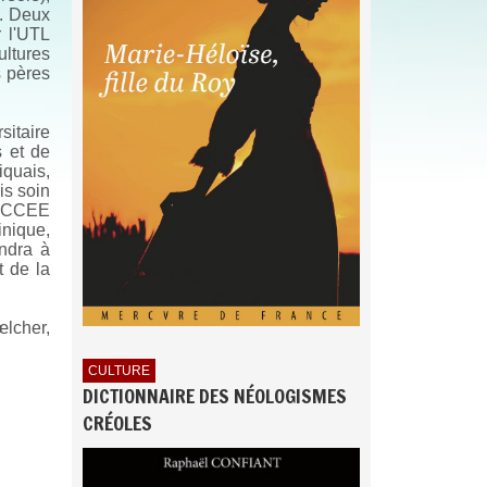
é. Deux
 l'UTL
ultures
s pères
sitaire
s et de
quais,
is soin
du CCEE
inique,
endra à
t de la
œlcher,
CULTURE
DICTIONNAIRE DES NÉOLOGISMES
CRÉOLES