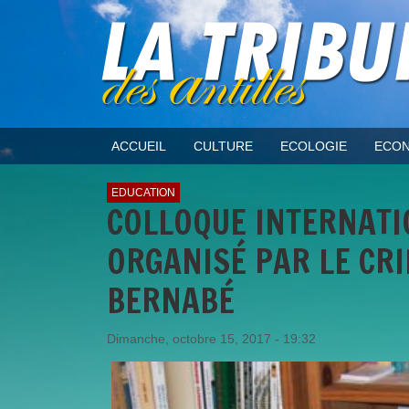
ACCUEIL
CULTURE
ECOLOGIE
ECON
EDUCATION
COLLOQUE INTERNATIO
ORGANISÉ PAR LE CRI
BERNABÉ
Dimanche, octobre 15, 2017 - 19:32