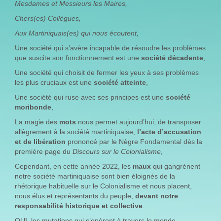
Mesdames et Messieurs les Maires,
Chers(es) Collègues,
Aux Martiniquais(es) qui nous écoutent,
Une société qui s’avère incapable de résoudre les problèmes
que suscite son fonctionnement est une
société décadente
,
Une société qui choisit de fermer les yeux à ses problèmes
les plus cruciaux est une
société atteinte
,
Une société qui ruse avec ses principes est une
société
moribonde
,
La magie des
mots
nous permet aujourd’hui, de transposer
allègrement à la société martiniquaise,
l’acte d’accusation
et de libération
prononcé par le Nègre Fondamental dès la
première page du
Discours sur le Colonialisme
,
Cependant, en cette année 2022, les
maux
qui gangrènent
notre société martiniquaise sont bien éloignés de la
rhétorique habituelle sur le Colonialisme et nous placent,
nous élus et représentants du peuple,
devant notre
responsabilité historique et collective
.
OUI, les mutations qui s’opèrent à travers le monde