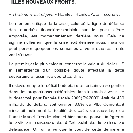
III.LES NOUVEAUX FRONTS.
«
Thistime is out of joint
» Hamlet - Hamlet, Acte I, scène 5.
Le moment critique de la crise, celui où la ligne de défense
des autorités financièressemblait sur le point d’être
emportée, est momentanément derrière nous. Cela ne
signifie nullement que la crise soit derrière nous, mais on
peut penser quepour les semaines à venir d’autres fronts
vont s’ouvrir.
Le premier,et le plus évident, concerne la valeur du dollar US
et l’émergence d’un possible doute affectant la dette
souveraine et assimilée des Etats-Unis.
Il estévident que le déficit budgétaire américain va se gonfler
dans des proportionsconsidérables dans les mois à venir. Le
budget voté pour l’année fiscale 2009(FY-2009) était de 439
milliards de dollars, soit environ 3,5% du PIB. Cemontant
n’incluait nullement la totalité des coûts du sauvetage de
Fannie Maeet Freddie Mac, et bien sur ne pouvait intégrer ni
le coût du sauvetage de AIGni celui de la caisse de
défaisance. Or, on a vu que le coût de cette dernièrene