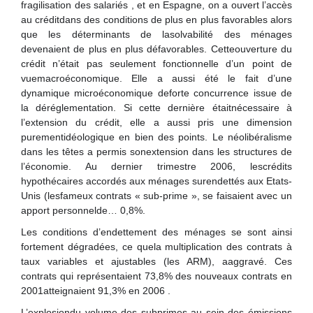
fragilisation des salariés , et en Espagne, on a ouvert l’accès
au créditdans des conditions de plus en plus favorables alors
que les déterminants de lasolvabilité des ménages
devenaient de plus en plus défavorables. Cetteouverture du
crédit n’était pas seulement fonctionnelle d’un point de
vuemacroéconomique. Elle a aussi été le fait d’une
dynamique microéconomique deforte concurrence issue de
la déréglementation. Si cette dernière étaitnécessaire à
l’extension du crédit, elle a aussi pris une dimension
purementidéologique en bien des points. Le néolibéralisme
dans les têtes a permis sonextension dans les structures de
l’économie. Au dernier trimestre 2006, lescrédits
hypothécaires accordés aux ménages surendettés aux Etats-
Unis (lesfameux contrats « sub-prime », se faisaient avec un
apport personnelde… 0,8%.
Les conditions d’endettement des ménages se sont ainsi
fortement dégradées, ce quela multiplication des contrats à
taux variables et ajustables (les ARM), aaggravé. Ces
contrats qui représentaient 73,8% des nouveaux contrats en
2001atteignaient 91,3% en 2006 .
L’explosiondu volume des subprimes au sein des émissions