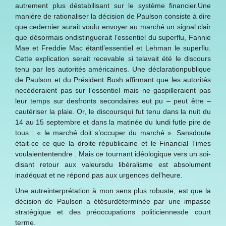
autrement plus déstabilisant sur le système financier.Une
manière de rationaliser la décision de Paulson consiste à dire
que cedernier aurait voulu envoyer au marché un signal clair
que désormais ondistinguerait l’essentiel du superflu, Fannie
Mae et Freddie Mac étantl’essentiel et Lehman le superflu.
Cette explication serait recevable si telavait été le discours
tenu par les autorités américaines. Une déclarationpublique
de Paulson et du Président Bush affirmant que les autorités
necèderaient pas sur l’essentiel mais ne gaspilleraient pas
leur temps sur desfronts secondaires eut pu – peut être –
cautériser la plaie. Or, le discoursqui fut tenu dans la nuit du
14 au 15 septembre et dans la matinée du lundi futle pire de
tous : « le marché doit s’occuper du marché ». Sansdoute
était-ce ce que la droite républicaine et le Financial Times
voulaiententendre . Mais ce tournant idéologique vers un soi-
disant retour aux valeursdu libéralisme est absolument
inadéquat et ne répond pas aux urgences del’heure.
Une autreinterprétation à mon sens plus robuste, est que la
décision de Paulson a étésurdéterminée par une impasse
stratégique et des préoccupations politiciennesde court
terme.