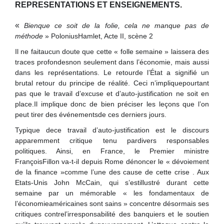
REPRESENTATIONS ET ENSEIGNEMENTS.
«
Bienque ce soit de la folie, cela ne manque pas de
méthode
» PoloniusHamlet, Acte II, scène 2
Il ne faitaucun doute que cette « folle semaine » laissera des
traces profondesnon seulement dans l’économie, mais aussi
dans les représentations. Le retourde l’État a signifié un
brutal retour du principe de réalité. Ceci n’impliquepourtant
pas que le travail d’excuse et d’auto-justification ne soit en
place.Il implique donc de bien préciser les leçons que l’on
peut tirer des événementsde ces derniers jours.
Typique dece travail d’auto-justification est le discours
apparemment critique tenu pardivers responsables
politiques. Ainsi, en France, le Premier ministre
FrançoisFillon va-t-il depuis Rome dénoncer le « dévoiement
de la finance »comme l’une des cause de cette crise . Aux
Etats-Unis John McCain, qui s’estillustré durant cette
semaine par un mémorable « les fondamentaux de
l’économieaméricaines sont sains » concentre désormais ses
critiques contrel’irresponsabilité des banquiers et le soutien