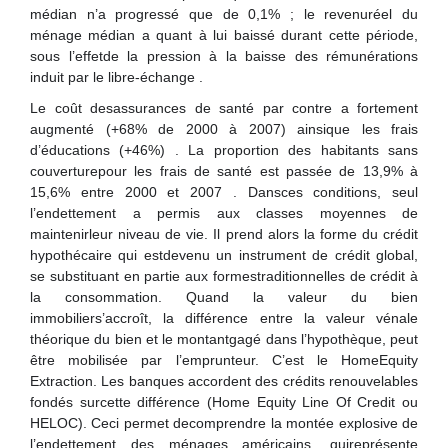
médian n’a progressé que de 0,1% ; le revenuréel du
ménage médian a quant à lui baissé durant cette période,
sous l’effetde la pression à la baisse des rémunérations
induit par le libre-échange .
Le coût desassurances de santé par contre a fortement
augmenté (+68% de 2000 à 2007) ainsique les frais
d’éducations (+46%) . La proportion des habitants sans
couverturepour les frais de santé est passée de 13,9% à
15,6% entre 2000 et 2007 . Dansces conditions, seul
l’endettement a permis aux classes moyennes de
maintenirleur niveau de vie. Il prend alors la forme du crédit
hypothécaire qui estdevenu un instrument de crédit global,
se substituant en partie aux formestraditionnelles de crédit à
la consommation. Quand la valeur du bien
immobiliers’accroît, la différence entre la valeur vénale
théorique du bien et le montantgagé dans l’hypothèque, peut
être mobilisée par l’emprunteur. C’est le HomeEquity
Extraction. Les banques accordent des crédits renouvelables
fondés surcette différence (Home Equity Line Of Credit ou
HELOC). Ceci permet decomprendre la montée explosive de
l’endettement des ménages américains, quireprésente