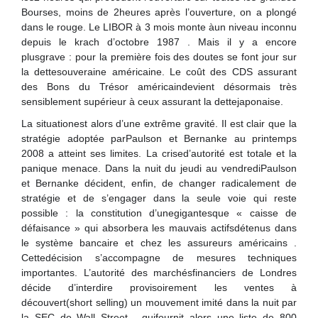
Bourses, moins de 2heures après l’ouverture, on a plongé
dans le rouge. Le LIBOR à 3 mois monte àun niveau inconnu
depuis le krach d’octobre 1987 . Mais il y a encore
plusgrave : pour la première fois des doutes se font jour sur
la dettesouveraine américaine. Le coût des CDS assurant
des Bons du Trésor américaindevient désormais très
sensiblement supérieur à ceux assurant la dettejaponaise.
La situationest alors d’une extrême gravité. Il est clair que la
stratégie adoptée parPaulson et Bernanke au printemps
2008 a atteint ses limites. La crised’autorité est totale et la
panique menace. Dans la nuit du jeudi au vendrediPaulson
et Bernanke décident, enfin, de changer radicalement de
stratégie et de s’engager dans la seule voie qui reste
possible : la constitution d’unegigantesque « caisse de
défaisance » qui absorbera les mauvais actifsdétenus dans
le système bancaire et chez les assureurs américains .
Cettedécision s’accompagne de mesures techniques
importantes. L’autorité des marchésfinanciers de Londres
décide d’interdire provisoirement les ventes à
découvert(short selling) un mouvement imité dans la nuit par
la SEC de Wall Street , quifournit alors une liste de 800