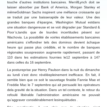
touche d’autres institutions bancaires. MerrillLynch doit se
laisser absorber par Bank of America, Morgan Stanley et
mêmeGoldman Sachs inspirent une méfiance croissante qui
se traduit par une baisserapide de leur valeur. Une des
grandes banques d’épargne, Washington Mutual estdans
une situation dangereuse et se voit dégrader par Standard &
Poor’s,tandis que de lourdes incertitudes pèsent sur
Wachovia. La possibilité de voirles établissements bancaires
américains s’effondrer tels des dominos devient àchaque
heure qui passe plus crédible, et le nombre de banques
régionales souspression augmente rapidement, passant de
110 dans les estimations fournies le12 septembre à 147
dans celles du 16 septembre.
La postureprise par Henry Paulson dans la nuit du dimanche
au lundi s’est donc révéléepleinement inefficace. En fait, il
semble bien que ce soit le sauvetage finalde Fannie Mae et
Freddie Mac le 7 septembre qui ait persuadé les opérateurs
dela gravité de la situation. Dans un tel contexte, le retour du
refoulé libéralde l’administration américaine ne pouvait
qu’aggraver considérablement lesinquiétudes .