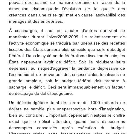
pouvait être estimé de manière certaine en raison de la
dimension dynamiquede l’évolution de la qualité des
créances dans une crise qui met en cause lasolvabilité des
ménages et des entreprises.
À cescharges, il faut en ajouter d’autres qui vont se
manifester durant l’hiver2008-2009. Le ralentissement de
l’activité économique se traduira par unebaisse des recettes
fiscales des États qui sera plus sensible que celle dubudget
Fédéral. Dans le système de fédéralisme fiscal américain, les
États nepeuvent avoir de déficit. Soit ils réduisent leurs
dépenses, au risqued’aggraver la tendance dépressive de
l’économie et de provoquer des crisessociales localisées de
grande ampleur, soit le budget fédéral doit prendre à
sacharge le déficit. Ceci sera immanquablement un facteur
de dérapage du déficitbudgétaire.
Un déficitbudgétaire total de l’ordre de 1000 milliards de
dollars ne semble plus uneperspective hors d’imagination,
bien au contraire. L’important cependant n’estpas le chiffre
exact que le déficit atteindra, quand nous disposerons
descomptes consolidés après exécution du budget.
L’important réside dans lesanticipations, plus ou moins