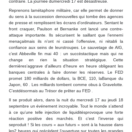
contraire. La journée dumercredi 17 est désastreuse.
Reprenons lamétaphore militaire, car elle permet de donner
du sens à la succession denouvelles qui tombe des agences
de presse et remplissent les écrans d’ordinateurs. Sentant le
front craquer, Paulson et Bernanke ont lancé une contre-
attaque importante. Ils sécurisent le saillant que l’ennemi
menaçaitmais ils n’ont ni cassé l’offensive, ni rétabli la
confiance aux seins de leurstroupes. Le sauvetage de AIG,
c’est Abbeville fin mai 40 : un succèstactique mais qui ne
change en rien la situation stratégique. Cette
dernières’aggrave d’ailleurs d’heure en heure obligeant les
banques centrales à faire donner les réserves. Le FED
promet 180 milliards de dollars, la BCE, 110, laBanque du
Japon, 60 . Les milliards tombent comme obus à Gravelotte.
C’estdésormais au Trésor de prêter au FED .
Il se produit alors, dans la nuit du mercredi 17 au jeudi 18
septembre un événement incroyable. Tout le monde s’attend
à ce qu’une telle injection de liquiditésprovoque une forte
réaction positive des marchés. Et c’est l’inverse qui
seproduit ! Si les cours « aux futurs » sont à la hausse dans
les2 heures qui précèdent l’ouverture sur toutes les grandes