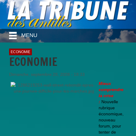
MENU
ECONOMIE
ECONOMIE
Dimanche, septembre 28, 2008 - 18:33
Mieux
comprendre
la crise
:
Nouvelle
rubrique
économique,
nouveau
forum, pour
tenter de