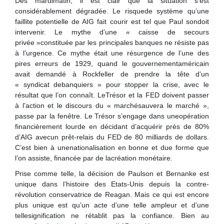
Dès mardimatin, il est clair que la situation s’est
considérablement dégradée. Le risquede système qu’une
faillite potentielle de AIG fait courir est tel que Paul sondoit
intervenir. Le mythe d’une « caisse de secours
privée »constituée par les principales banques ne résiste pas
à l’urgence. Ce mythe était une résurgence de l’une des
pires erreurs de 1929, quand le gouvernementaméricain
avait demandé à Rockfeller de prendre la tête d’un
« syndicat debanquiers » pour stopper la crise, avec le
résultat que l’on connaît. LeTrésor et la FED doivent passer
à l’action et le discours du « marchésauvera le marché »,
passe par la fenêtre. Le Trésor s’engage dans uneopération
financièrement lourde en décidant d’acquérir près de 80%
d’AIG avecun prêt-relais du FED de 80 milliards de dollars.
C’est bien à unenationalisation en bonne et due forme que
l’on assiste, financée par de lacréation monétaire.
Prise comme telle, la décision de Paulson et Bernanke est
unique dans l’histoire des Etats-Unis depuis la contre-
révolution conservatrice de Reagan. Mais ce qui est encore
plus unique est qu’un acte d’une telle ampleur et d’une
tellesignification ne rétablit pas la confiance. Bien au