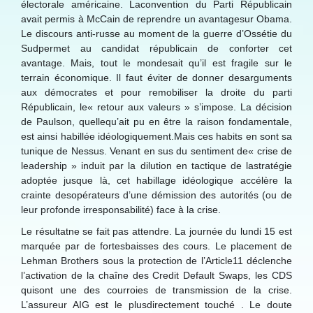
électorale américaine. Laconvention du Parti Républicain
avait permis à McCain de reprendre un avantagesur Obama.
Le discours anti-russe au moment de la guerre d’Ossétie du
Sudpermet au candidat républicain de conforter cet
avantage. Mais, tout le mondesait qu’il est fragile sur le
terrain économique. Il faut éviter de donner desarguments
aux démocrates et pour remobiliser la droite du parti
Républicain, le« retour aux valeurs » s’impose. La décision
de Paulson, quellequ’ait pu en être la raison fondamentale,
est ainsi habillée idéologiquement.Mais ces habits en sont sa
tunique de Nessus. Venant en sus du sentiment de« crise de
leadership » induit par la dilution en tactique de lastratégie
adoptée jusque là, cet habillage idéologique accélère la
crainte desopérateurs d’une démission des autorités (ou de
leur profonde irresponsabilité) face à la crise.
Le résultatne se fait pas attendre. La journée du lundi 15 est
marquée par de fortesbaisses des cours. Le placement de
Lehman Brothers sous la protection de l’Article11 déclenche
l’activation de la chaîne des Credit Default Swaps, les CDS
quisont une des courroies de transmission de la crise.
L’assureur AIG est le plusdirectement touché . Le doute