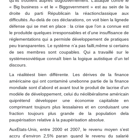
qu’ils trouvent auprès dugouvernement. L’attaque contre le
« Big business » et le « Biggovernment » est au sein de la
droite du parti Républicain la réactionclassique aux
difficultés. Au-delà de ces déclarations, on voit bien la lignede
défense qui se met en place : la crise que l’on a connue est
le produitde quelques irresponsables et d’une insuffisance de
réglementations qui a permisle développement de pratiques
peu transparentes. Le système n’a pas failli,même si certains
de ses membres sont coupables. Qui a travaillé sur le
systèmesoviétique connaît bien la logique autistique d’un tel
discours.
La réalitéest bien différente. Les dérives de la finance
américaine qui ont contaminé unebonne partie de la finance
mondiale sont d’abord et avant tout le produit de lacrise d’un
modèle de développement, celui du néolibéralisme américain
quiprétend développer une économie capitaliste en
comprimant toujours plus lessalaires et en conduisant une
fraction toujours plus grande de la population dela
paupérisation relative à la paupérisation absolue.
AuxEtats-Unis, entre 2000 et 2007, le revenu moyen s’est
accru d’environ 2,5% paran quand le revenu du salarié