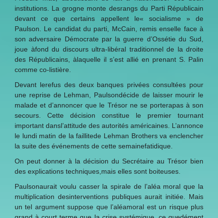
institutions. La grogne monte desrangs du Parti Républicain
devant ce que certains appellent le« socialisme » de
Paulson. Le candidat du parti, McCain, remis enselle face à
son adversaire Démocrate par la guerre d’Ossétie du Sud,
joue àfond du discours ultra-libéral traditionnel de la droite
des Républicains, àlaquelle il s’est allié en prenant S. Palin
comme co-listière.
Devant lerefus des deux banques privées consultées pour
une reprise de Lehman, Paulsondécide de laisser mourir le
malade et d’annoncer que le Trésor ne se porterapas à son
secours. Cette décision constitue le premier tournant
important dansl’attitude des autorités américaines. L’annonce
le lundi matin de la faillitede Lehman Brothers va enclencher
la suite des événements de cette semainefatidique.
On peut donner à la décision du Secrétaire au Trésor bien
des explications techniques,mais elles sont boiteuses.
Paulsonaurait voulu casser la spirale de l’aléa moral que la
multiplication desinterventions publiques aurait initiée. Mais
un tel argument suppose que l’aléamoral est un risque plus
grand à court terme que la crise systémique, ce quedément