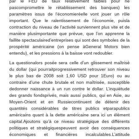
par le FED de taux relativement faibles pour ne
pascompromettre le rétablissement des banques) les
paramètres issus de l’économieréelle vont jouer un rôle
important. Que le ralentissement de l’économie, puisla
contraction du niveau de l’activité surviennent plus vite et de
manière plusimportante que prévue, que l’on apprenne la
faillite spectaculaired’entreprises qui sont des symboles de la
prospérité américaine (on pense àGeneral Motors bien
entendu), et les pressions à la baisse vont redoubler.
La questionalors posée sera celle d’un glissement maîtrisé
du dollar (qui pourraitprogressivement retrouver son niveau
le plus bas de 2008 soit 1,60 USD pour 1Euro) ou au
contraire d’une chute brutale et non maîtrisée, susceptible
dedonner naissance à un run contre le dollar. L’inquiétude
des grands fondsprivés, mais aussi publics, qui en Asie, au
Moyen-Orient et en Russiecontinuent de détenir des
quantités considérables de titres publics etparapublics
américains quant à la dette américaine sera ici un élément
capital.Ajoutons qu’à ce niveau stratégique des différents
politiques et stratégiquespeuvent avoir des conséquences
économiques et financières incalculables.L’attitude