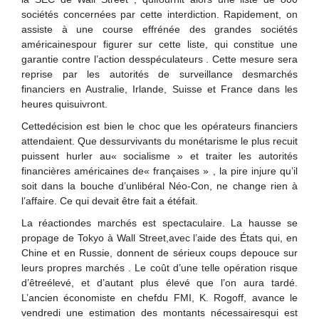
sociétés concernées par cette interdiction. Rapidement, on
assiste à une course effrénée des grandes sociétés
américainespour figurer sur cette liste, qui constitue une
garantie contre l’action desspéculateurs . Cette mesure sera
reprise par les autorités de surveillance desmarchés
financiers en Australie, Irlande, Suisse et France dans les
heures quisuivront.
Cettedécision est bien le choc que les opérateurs financiers
attendaient. Que dessurvivants du monétarisme le plus recuit
puissent hurler au« socialisme » et traiter les autorités
financières américaines de« françaises » , la pire injure qu’il
soit dans la bouche d’unlibéral Néo-Con, ne change rien à
l’affaire. Ce qui devait être fait a étéfait.
La réactiondes marchés est spectaculaire. La hausse se
propage de Tokyo à Wall Street,avec l’aide des États qui, en
Chine et en Russie, donnent de sérieux coups depouce sur
leurs propres marchés . Le coût d’une telle opération risque
d’êtreélevé, et d’autant plus élevé que l’on aura tardé.
L’ancien économiste en chefdu FMI, K. Rogoff, avance le
vendredi une estimation des montants nécessairesqui est