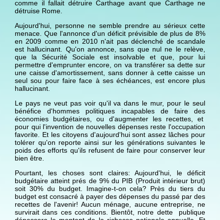
comme il fallait détruire Carthage avant que Carthage ne
détruise Rome.
Aujourd'hui, personne ne semble prendre au sérieux cette
menace. Que l'annonce d'un déficit prévisible de plus de 8%
en 2009 comme en 2010 n'ait pas déclenché de scandale
est hallucinant. Qu'on annonce, sans que nul ne le relève,
que la
Sécurité Sociale est insolvable
et que, pour lui
permettre d'emprunter encore, on va transférer sa dette sur
une caisse d'amortissement, sans donner à cette caisse un
seul sou pour faire face à ses échéances, est encore plus
hallucinant.
Le pays ne veut pas voir qu'il va dans le mur, pour le seul
bénéfice d'hommes politiques incapables de faire des
économies budgétaires, ou d'augmenter les recettes, et
pour qui l'invention de nouvelles dépenses reste l'occupation
favorite. Et les citoyens d'aujourd'hui sont assez lâches pour
tolérer qu'on reporte ainsi sur les générations suivantes le
poids des efforts qu'ils refusent de faire pour conserver leur
bien être.
Pourtant, les choses sont claires: Aujourd'hui, le déficit
budgétaire atteint prés de 9% du PIB (Produit intérieur brut)
soit 30% du budget. Imagine-t-on cela? Près du tiers du
budget est consacré à payer des dépenses du passé par des
recettes de l'avenir! Aucun ménage, aucune entreprise, ne
survirait dans ces conditions. Bientôt, notre dette publique