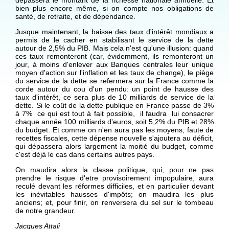
dépassera le montant de la richesse nationale annuelle. Et
bien plus encore même, si on compte nos obligations de
santé, de retraite, et de dépendance.
Jusque maintenant, la baisse des taux d'intérêt mondiaux a
permis de le cacher en stabilisant le service de la dette
autour de 2,5% du PIB. Mais cela n'est qu'une illusion: quand
ces taux remonteront (car, évidemment, ils remonteront un
jour, à moins d'enlever aux Banques centrales leur unique
moyen d'action sur l'inflation et les taux de change), le piège
du service de la dette se refermera sur la France comme la
corde autour du cou d'un pendu: un point de hausse des
taux d'intérêt, ce sera plus de 10 milliards de service de la
dette. Si le coût de la dette publique en France passe de 3%
à 7% ce qui est tout à fait possible, il faudra lui consacrer
chaque année 100 milliards d'euros, soit 5,2% du PIB et 28%
du budget. Et comme on n'en aura pas les moyens, faute de
recettes fiscales, cette dépense nouvelle s'ajoutera au déficit,
qui dépassera alors largement la moitié du budget, comme
c'est déjà le cas dans certains autres pays.
On maudira alors la classe politique, qui, pour ne pas
prendre le risque d'etre provisoirement impopulaire, aura
reculé devant les réformes difficiles, et en particulier devant
les inévitables hausses d'impôts; on maudira les plus
anciens; et, pour finir, on renversera du sel sur le tombeau
de notre grandeur.
Jacques Attali