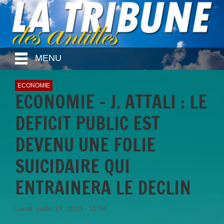
MENU
ECONOMIE
ECONOMIE - J. ATTALI : LE
DEFICIT PUBLIC EST
DEVENU UNE FOLIE
SUICIDAIRE QUI
ENTRAINERA LE DECLIN
Lundi, juillet 19, 2010 - 11:34