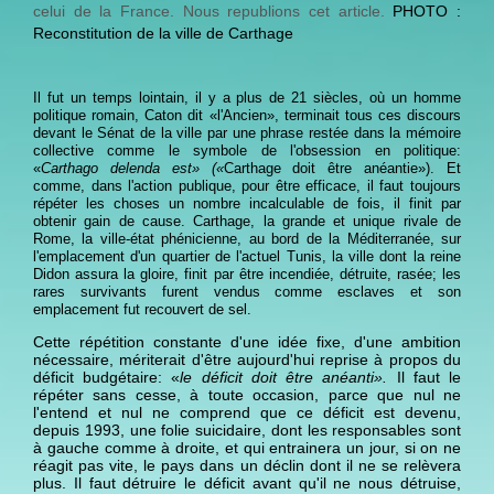
celui de la France. Nous republions cet article.
PHOTO :
Reconstitution de la ville de Carthage
Il fut un temps lointain, il y a plus de 21 siècles, où un homme
politique romain,
Caton dit «l'Ancien»
,
terminait tous ces discours
devant le Sénat de la ville par une phrase restée dans la mémoire
collective comme le symbole de l'obsession en politique:
«
Carthago delenda est
» («
Carthage doit être anéantie»). Et
comme, dans l'action publique, pour être efficace, il faut toujours
répéter les choses un nombre incalculable de fois, il finit par
obtenir gain de cause.
Carthage
, la grande et unique rivale de
Rome, la ville-état phénicienne, au bord de la Méditerranée, sur
l'emplacement d'un quartier de l'actuel Tunis, la ville dont la reine
Didon assura la gloire, finit par être incendiée, détruite, rasée; les
rares survivants furent vendus comme esclaves et son
emplacement fut recouvert de sel.
Cette répétition constante d'une idée fixe, d'une ambition
nécessaire, mériterait d'être aujourd'hui reprise à propos du
déficit budgétaire: «
le déficit doit être anéanti».
Il faut le
répéter sans cesse, à toute occasion, parce que nul ne
l'entend et nul ne comprend que ce déficit est devenu,
depuis 1993, une folie suicidaire, dont les responsables sont
à gauche comme à droite, et qui entrainera un jour, si on ne
réagit pas vite, le pays dans un déclin dont il ne se relèvera
plus. Il faut détruire le déficit avant qu'il ne nous détruise,