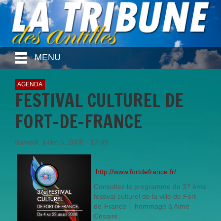
MENU
AGENDA
FESTIVAL CULTUREL DE
FORT-DE-FRANCE
Samedi, juillet 5, 2008 - 17:39
http://www.fortdefrance.fr/
Consultez le programme du 37 ème
festival culturel de la ville de Fort-
de-France - hommage à Aimé
Césaire.