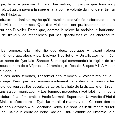
nègre, la terre promise. L’Eden. Une nation, un peuple que tous les 
, plutôt qu’un pays à la risée et à la bonne volonté du monde entier, u
de l’Histoire.
etracent autant un mythe qu’ils révèlent des vérités historiques, est 
clusivité des hommes. Que des violences ont pratiquement tout aut
ur des Duvalier. Parce que, comme le relève la sociologue haïtienne
et de travaux de recherches par les spécialistes et les chercheurs
r les femmes, elle n’identifie que deux ouvrages y faisant référe
 mémoire aux abois » par Evelyne Trouillot et « Un alligator nommée
x noms de fiyèt lalo, Sanette Balmir qui commandait la région de la
 sous le nom de « Vêpres de Jérémie », et Rosalie Boquet A.K.A Mad
ïti depuis.
de ces deux femmes, l’essentiel des femmes « Volontaires de la S
isage. Bien que ces femmes évoluaient dans des structures de ter
objet de représailles populaires après la chute de la dictature en 198
 dans sa communication « Les femmes macoutes (fiyèt lalo) : un impen
ictature à la démocratie » Ecole Normale Supérieure Universtié d’Etat d’
ton Makout, c’est notre « Djab ka manjé ti-manmay »… Ce sont des n
e des Caraïbes » ou Zacharie Delva. Ce sont les instruments du ter
a de 1957 à la chute de Bébé Doc en 1986. Comble de l’infamie, la di