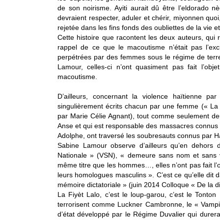
de son noirisme. Ayiti aurait dû être l’eldorado 
devraient respecter, aduler et chérir, miyonnen quoi
rejetée dans les fins fonds des oubliettes de la vie et 
Cette histoire que racontent les deux auteurs, qui r
rappel de ce que le macoutisme n’était pas l’ex
perpétrées par des femmes sous le régime de terre
Lamour, celles-ci n’ont quasiment pas fait l’obj
macoutisme.
D’ailleurs, concernant la violence haïtienne pa
singulièrement écrits chacun par une femme (« La
par Marie Célie Agnant), tout comme seulement deu
Anse et qui est responsable des massacres connus
Adolphe, ont traversé les soubresauts connus par Ha
Sabine Lamour observe d’ailleurs qu’en dehors 
Nationale » (VSN), « demeure sans nom et sans v
même titre que les hommes…, elles n’ont pas fait l’
leurs homologues masculins ». C’est ce qu’elle dit
mémoire dictatoriale » (juin 2014 Colloque « De la d
La Fiyèt Lalo, c’est le loup-garou, c’est le Ton
terrorisent comme Luckner Cambronne, le « Vampir
d’état développé par le Régime Duvalier qui durer