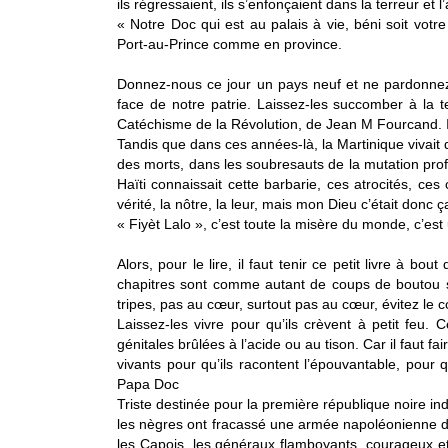
ils régressaient, ils s’enfonçaient dans la terreur et l
« Notre Doc qui est au palais à vie, béni soit votr
Port-au-Prince comme en province.
Donnez-nous ce jour un pays neuf et ne pardonnez 
face de notre patrie. Laissez-les succomber à la t
Catéchisme de la Révolution, de Jean M Fourcand. I
Tandis que dans ces années-là, la Martinique vivait
des morts, dans les soubresauts de la mutation profo
Haïti connaissait cette barbarie, ces atrocités, ce
vérité, la nôtre, la leur, mais mon Dieu c’était donc ç
« Fiyèt Lalo », c’est toute la misère du monde, c’es
Alors, pour le lire, il faut tenir ce petit livre à 
chapitres sont comme autant de coups de boutou s
tripes, pas au cœur, surtout pas au cœur, évitez le c
Laissez-les vivre pour qu’ils crèvent à petit feu.
génitales brûlées à l’acide ou au tison. Car il faut fair
vivants pour qu’ils racontent l’épouvantable, pour 
Papa Doc
Triste destinée pour la première république noire in
les nègres ont fracassé une armée napoléonienne da
les Capois, les généraux flamboyants, courageux e