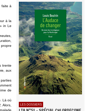
 faite à
ur à la
 » in Le
émeutes,
uration,
a propre
s trente
ie, aux
 parties
isamment
égime de
e. Là où
LES DOSSIERS
. Alors,
LTA N°51 - SPÉCIAL CHLORDECONE
 malade