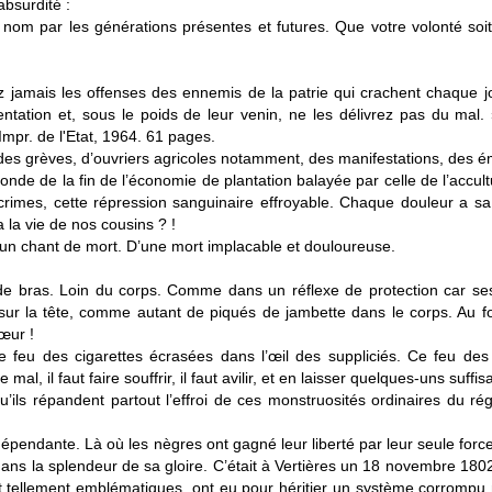
’absurdité :
e nom par les générations présentes et futures. Que votre volonté soit
jamais les offenses des ennemis de la patrie qui crachent chaque jo
entation et, sous le poids de leur venin, ne les délivrez pas du mal.
mpr. de l'Etat, 1964. 61 pages.
 des grèves, d’ouvriers agricoles notamment, des manifestations, des 
nde de la fin de l’économie de plantation balayée par celle de l’accult
s crimes, cette répression sanguinaire effroyable. Chaque douleur a s
a la vie de nos cousins ? !
t un chant de mort. D’une mort implacable et douloureuse.
bout de bras. Loin du corps. Comme dans un réflexe de protection car se
ur la tête, comme autant de piqués de jambette dans le corps. Au fo
œur !
 Ce feu des cigarettes écrasées dans l’œil des suppliciés. Ce feu des
e mal, il faut faire souffrir, il faut avilir, et en laisser quelques-uns suff
qu’ils répandent partout l’effroi de ces monstruosités ordinaires du r
dépendante. Là où les nègres ont gagné leur liberté par leur seule forc
ns la splendeur de sa gloire. C’était à Vertières un 18 novembre 1802
t tellement emblématiques, ont eu pour héritier un système corrompu