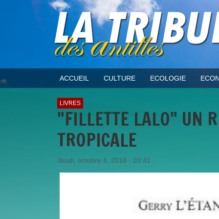
ACCUEIL
CULTURE
ECOLOGIE
ECON
LIVRES
"FILLETTE LALO" UN 
TROPICALE
Jeudi, octobre 4, 2018 - 03:41