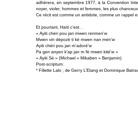
adhérera, en septembre 1977, à la Convention Inter
noyer, violer, hommes et femmes, les plus chanceux 
Ce récit est comme un antidote, comme un rappel exo
Et pourtant, Haïti c’est…
« Ayiti chéri pou jan mwen renmen’w
Mwen vin dépozé ti kè mwen nan men’w
Ayiti chéri pou jan m'adoré’w
Pa gen anyen k'ap jan m fè mwen kité’w »
« Ayiti Sé » (Michael « Mikaben » Benjamin)
Post-scriptum:
* Fillette Lalo ; de Gerry L’Etang et Dominique Batra