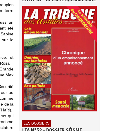
peuples
ne terre
aussi un
ant été
 Sabine
 sur le
nce, et
 Rosa »
 Grande
ame Max
écurité
reur au
6, comme
sé de la
Haïti).
oms qui
rorisme
LES DOSSIERS
ctature
LTA N°52 - DOSSIER SÉISME