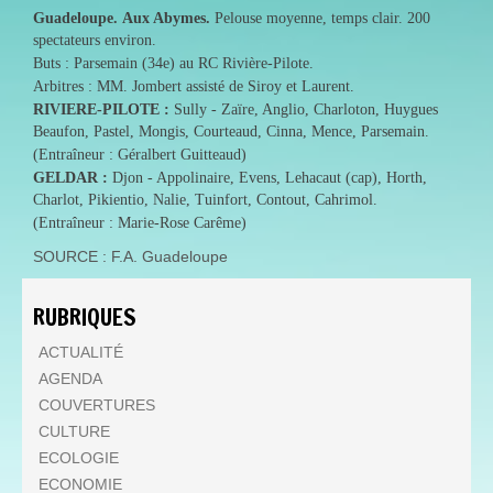
Guadeloupe.
Aux Abymes.
Pelouse moyenne, temps clair. 200
spectateurs environ.
Buts : Parsemain (34e) au RC Rivière-Pilote.
Arbitres : MM. Jombert assisté de Siroy et Laurent.
RIVIERE-PILOTE :
Sully - Zaïre, Anglio, Charloton, Huygues
Beaufon, Pastel, Mongis, Courteaud, Cinna, Mence, Parsemain.
(Entraîneur : Géralbert Guitteaud)
GELDAR :
Djon - Appolinaire, Evens, Lehacaut (cap), Horth,
Charlot, Pikientio, Nalie, Tuinfort, Contout, Cahrimol.
(Entraîneur : Marie-Rose Carême)
SOURCE : F.A. Guadeloupe
RUBRIQUES
ACTUALITÉ
AGENDA
COUVERTURES
CULTURE
ECOLOGIE
ECONOMIE