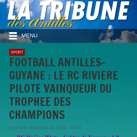
MENU
SPORT
FOOTBALL ANTILLES-
GUYANE : LE RC RIVIERE
PILOTE VAINQUEUR DU
TROPHEE DES
CHAMPIONS
Vendredi, décembre 24, 2010 - 15:40