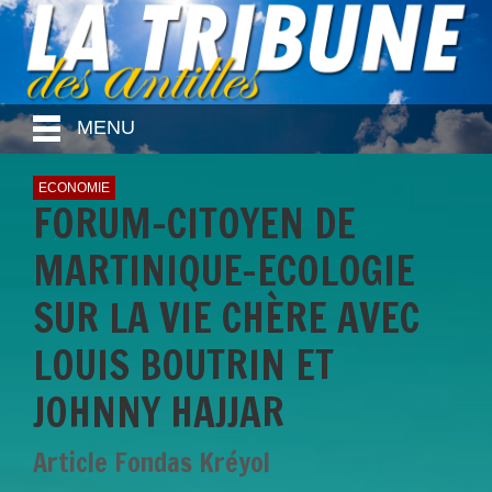
MENU
ECONOMIE
FORUM-CITOYEN DE
MARTINIQUE-ECOLOGIE
SUR LA VIE CHÈRE AVEC
LOUIS BOUTRIN ET
JOHNNY HAJJAR
Article Fondas Kréyol