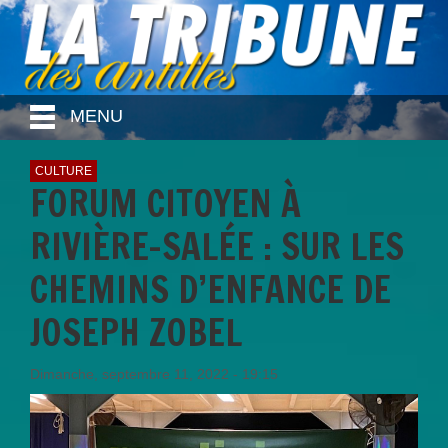
MENU
CULTURE
FORUM CITOYEN À
RIVIÈRE-SALÉE : SUR LES
CHEMINS D’ENFANCE DE
JOSEPH ZOBEL
Dimanche, septembre 11, 2022 - 19:15