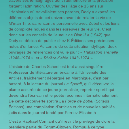
travers ses témoignages dont l’authenticité et la précision
forgent l’admiration. Ouvrier dès l’âge de 15 ans sur
l’Habitation où travaillaient ses parents, Dody a exposé les
différents objets de cet univers avant de relater la vie de
M’man Tine, sa rencontre personnelle avec Zobel et les liens
de complicité noués dans les épreuves de leur vie. C’est
donc sur les conseils de l’auteur de
Diab’-La
(1942) que
Dody se décida de publier chez K-Éditions ses précieuses
notes d’enfance. Au centre de cette situation idyllique, deux
ouvrages de références ont vu le jour : «
Habitation Trénelle
-1948-1974
» et «
Rivière-Salée 1943-1974
»
L’histoire de Charles Scheel est tout aussi singulière.
Professeur de littérature américaine à l’Université des
Antilles, fraîchement débarqué en Martinique, c’est par
hasard, à la lecture du journal
Le Sportif
, qu’il découvre la
plume assurée de ce jeune journaliste, reporter sportif qui
deviendra l’écrivain et le poète reconnus internationalement.
De cette découverte sortira
La Forge de Zobel
(Sciteps
Éditions) une compilation d’articles et de nouvelles publiés
jadis dans le journal fondé par Ferriez-Elisabeth.
C’est à Raphaël Confiant qu’il revint le privilège de clore la
première partie du Forum-Citoyen. Rompu à ce type