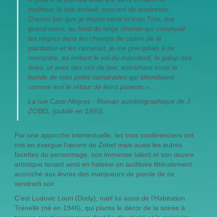
malheur, le soir arrivait, souriant de tendresse.
D'aussi loin que je voyais venir m'man Tine, ma
grand-mère, au fond du large chemin qui convoyait
les nègres dans les champs de canne de la
plantation et les ramenait,
je me précipitais à sa
rencontre, en imitant le vol du mansfenil, le galop des
ânes, et avec des cris de joie, entraînant toute la
bande de mes petits camarades qui attendaient
comme moi le retour de leurs parents
».
La rue Case-Nègres - Roman autobiographique de J.
ZOBEL (publié en 1950).
Par une approche intertextuelle, les trois conférenciers ont
mis en exergue l’œuvre de Zobel mais aussi les autres
facettes du personnage, son immense talent et son œuvre
artistique tenant ainsi en haleine un auditoire littéralement
accroché aux lèvres des marqueurs de parole de ce
vendredi soir.
C’est Ludovic Louri (Dody), natif lui aussi de l’Habitation
Trénelle (né en 1946), qui planta le décor de la soirée à