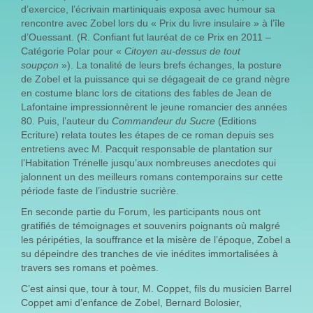
d’exercice, l’écrivain martiniquais exposa avec humour sa
rencontre avec Zobel lors du « Prix du livre insulaire » à l’île
d’Ouessant. (R. Confiant fut lauréat de ce Prix en 2011 –
Catégorie Polar pour «
Citoyen au-dessus de tout
soupçon
»). La tonalité de leurs brefs échanges, la posture
de Zobel et la puissance qui se dégageait de ce grand nègre
en costume blanc lors de citations des fables de Jean de
Lafontaine impressionnèrent le jeune romancier des années
80. Puis, l’auteur du
Commandeur du Sucre
(Editions
Ecriture) relata toutes les étapes de ce roman depuis ses
entretiens avec M. Pacquit responsable de plantation sur
l’Habitation Trénelle jusqu’aux nombreuses anecdotes qui
jalonnent un des meilleurs romans contemporains sur cette
période faste de l’industrie sucrière.
En seconde partie du Forum, les participants nous ont
gratifiés de témoignages et souvenirs poignants où malgré
les péripéties, la souffrance et la misère de l’époque, Zobel a
su dépeindre des tranches de vie inédites immortalisées à
travers ses romans et poèmes.
C’est ainsi que, tour à tour, M. Coppet, fils du musicien Barrel
Coppet ami d’enfance de Zobel, Bernard Bolosier,