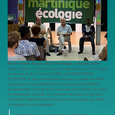
Rivière-Salée 9 sept. 2022. Hommage à Joseph Zobel
.
Salle comble au Centre Culturel du Bourg pour cet hommage
émouvant rendu à Joseph ZOBEL par MARTINIQUE-
ÉCOLOGIE et ses conférenciers du jour. Le public ne s’était
pas trompé en répondant présent à cette soirée littéraire
exceptionnelle où chacun fut replongé
antan lontan
, au cœur
de l’habitation Trénelle. Des journées de labeur et de sueur
où Rivière-Salée demeure à la fois le lieu d’origine de Zobel
et l’origine de son inspiration :
«
Quand la journée avait été sans incident ni