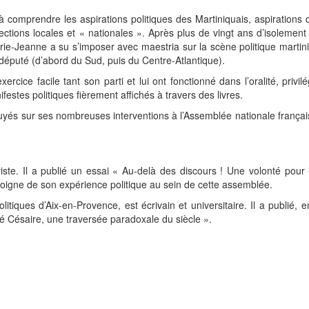
à comprendre les aspirations politiques des Martiniquais, aspirations 
lections locales et « nationales ». Après plus de vingt ans d’isolement
arie-Jeanne a su s’imposer avec maestria sur la scène politique martin
 député (d’abord du Sud, puis du Centre-Atlantique).
cice facile tant son parti et lui ont fonctionné dans l’oralité, privilé
festes politiques fièrement affichés à travers des livres.
uyés sur ses nombreuses interventions à l’Assemblée nationale frança
yiste. Il a publié un essai « Au-delà des discours ! Une volonté pour
émoigne de son expérience politique au sein de cette assemblée.
olitiques d’Aix-en-Provence, est écrivain et universitaire. Il a publié, 
mé Césaire, une traversée paradoxale du siècle ».