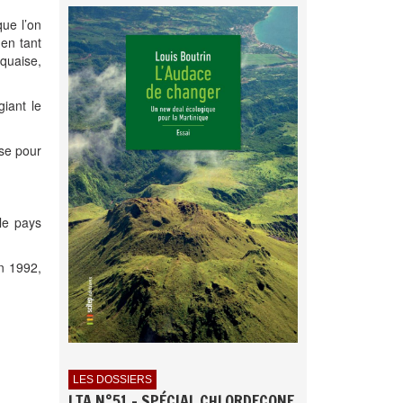
que l’on
 en tant
iquaise,
giant le
ise pour
 le pays
en 1992,
LES DOSSIERS
LTA N°51 - SPÉCIAL CHLORDECONE