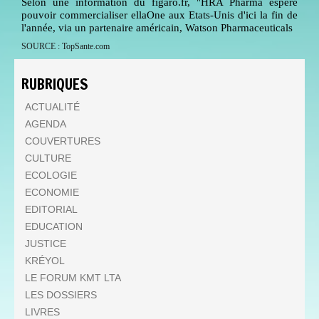
Selon une information du figaro.fr, "HRA Pharma espère
pouvoir commercialiser ellaOne aux Etats-Unis d'ici la fin de
l'année, via un partenaire américain, Watson Pharmaceuticals
SOURCE : TopSante.com
RUBRIQUES
ACTUALITÉ
AGENDA
COUVERTURES
CULTURE
ECOLOGIE
ECONOMIE
EDITORIAL
EDUCATION
JUSTICE
KRÉYOL
LE FORUM KMT LTA
LES DOSSIERS
LIVRES