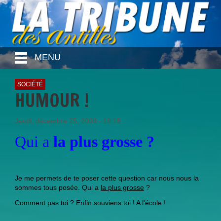
MENU
SOCIÉTÉ
HUMOUR !
Jeudi, décembre 25, 2008 - 19:15
Qui a
la plus grosse ?
Je me permets de te poser cette question car nous nous la
sommes tous posée. Qui a
la plus grosse
?
Comment pas toi ? Enfin souviens toi ! A l'école !