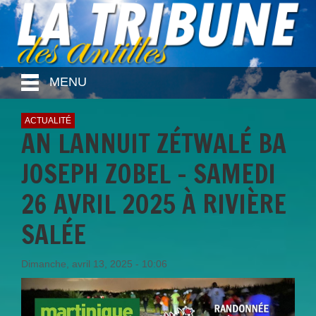
MENU
ACTUALITÉ
AN LANNUIT ZÉTWALÉ BA
JOSEPH ZOBEL - SAMEDI
26 AVRIL 2025 À RIVIÈRE
SALÉE
Dimanche, avril 13, 2025 - 10:06