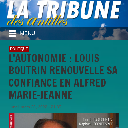
MENU
POLITIQUE
L'AUTONOMIE : LOUIS
BOUTRIN RENOUVELLE SA
CONFIANCE EN ALFRED
MARIE-JEANNE
Lundi, mars 28, 2022 - 21:35