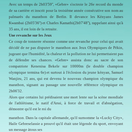
Avec un temps de 2h03'59'', «Gebre» s'octroie le 26e record du monde
de sa carrière et inscrit pour la troisième année consécutive son nom au
palmarès du marathon de Berlin. Il devance les Kényans James
Kwambai (2h05'36'') et Charles Kamathi(2h07'48''), rappelant ainsi qu'à
35 ans, il est loin de la retraite.
Une revanche sur les Jeux
Ce coup de tonnerre résonne comme une revanche pour celui qui avait
décidé de ne pas disputer le marathon aux Jeux Olympiques de Pékin,
jugeant que l'humidité, la chaleur et la pollution ne lui permettaient pas
de défendre ses chances. «Gebre» assista donc au sacre de son
compatriote Kenenisa Bekele sur 10000m (le double champion
olympique termina 6e) et surtout à l'éclosion du jeune kényan, Samuel
Wanjiru, 21 ans, qui est devenu le nouveau champion olympique du
marathon, signant au passage une nouvelle référence olympique en
2h06'32.
Alors que certains lui prédisaient une mort lente sur la scène mondiale
de l'athlétisme, le natif d'Arssi, à force de travail et d'abnégation,
démontre qu'il est le roi du
marathon. Dans la capitale allemande, qu'il surnomme la «Lucky City»,
Haile Gebreselassie a prouvé qu'il était une légende du sport, envoyant
un message àtous ses