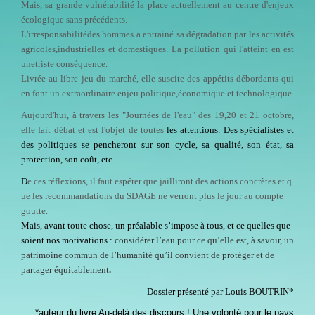
Mais, sa grande vulnérabilité la place actuellement au centre d'enjeux
écologique sans précédents.
L'irresponsabilitédes hommes a entrainé sa dégradation par les activités
agricoles,industrielles et domestiques. La pollution qui l'atteint en est
unetriste conséquence.
Livrée au libre jeu du marché, elle suscite des appétits débordants qui
en font un extraordinaire enjeu politique,économique et technologique.
Aujourd'hui, à travers les "Journées de l'eau" des 19,20 et 21 octobre,
elle fait débat et est l'objet de toutes
les attentions. Des spécialistes et
des politiques se pencheront sur son cycle, sa qualité, son état, sa
protection, son coût, etc...
D
e ces réflexions, il faut espérer que jailliront des actions concrètes et q
ue les recommandations du
SDAGE ne verront plus le jour au compte
goutte.
Mais, avant toute chose, un préalable s’impose à tous, et ce quelles que
soient nos motivations :
considérer l’eau pour ce qu’elle est, à savoir, un
patrimoine commun de l’humanité qu’il convient de protéger et de
partager équitablement
.
Dossier présenté par Louis BOUTRIN*
*auteur du livre Au-delà des discours ! Une volonté pour le pays