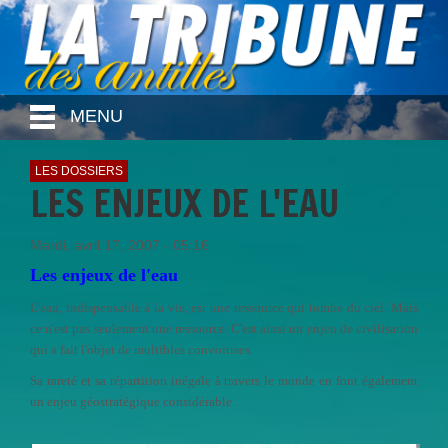
MENU
LES DOSSIERS
LES ENJEUX DE L'EAU
Mardi, avril 17, 2007 - 05:16
Les enjeux de l'eau
L'eau, indispensable à la vie, est une ressource qui tombe du ciel. Mais
ce n'est pas seulement une ressource. C'est ainsi un enjeu de civilisation
qui a fait l'objet de multibles convoitises.
Sa rareté et sa répartition inégale à travers le monde en font également
un enjeu géostratégique considérable.