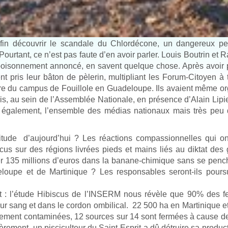
fin découvrir le scandale du Chlordécone, un dangereux pes
Pourtant, ce n’est pas faute d’en avoir parler. Louis Boutrin et 
mpoisonnement annoncé, en savent quelque chose. Après avoir
t pris leur bâton de pèlerin, multipliant les Forum-Citoyen à 
âtre du campus de Fouillole en Guadeloupe. Ils avaient même o
, au sein de l’Assemblée Nationale, en présence d’Alain Lipie
 également, l’ensemble des médias nationaux mais très peu 
itude d’aujourd’hui ? Les réactions compassionnelles qui on
ocus sur des régions livrées pieds et mains liés au diktat des
ser 135 millions d’euros dans la banane-chimique sans se penc
oupe et de Martinique ? Les responsables seront-ils poursu
iant : l’étude Hibiscus de l’INSERM nous révèle que 90% des
r sang et dans le cordon ombilical. 22 500 ha en Martinique e
rtement contaminées, 12 sources sur 14 sont fermées à cause d
ement, un pisciculteur du Saint-Esprit a dû détruire sa produc