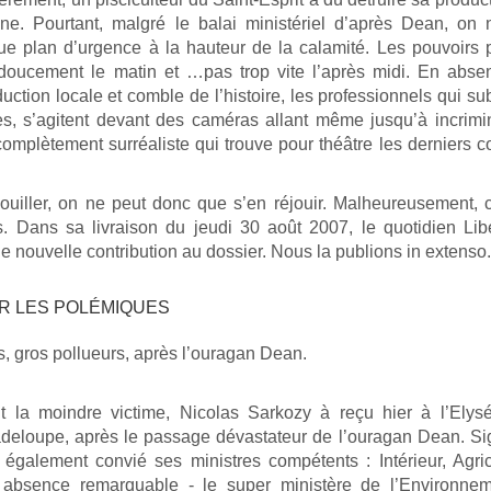
e. Pourtant, malgré le balai ministériel d’après Dean, on n
ue plan d’urgence à la hauteur de la calamité. Les pouvoirs 
 doucement le matin et …pas trop vite l’après midi. En abs
uction locale et comble de l’histoire, les professionnels qui su
, s’agitent devant des caméras allant même jusqu’à incrimi
complètement surréaliste qui trouve pour théâtre les derniers co
ouiller, on ne peut donc que s’en réjouir. Malheureusement, c
. Dans sa livraison du jeudi 30 août 2007, le quotidien Lib
 nouvelle contribution au dossier. Nous la publions in extenso.
R LES POLÉMIQUES
, gros pollueurs, après l’ouragan Dean.
nt la moindre victime, Nicolas Sarkozy à reçu hier à l’Elys
adeloupe, après le passage dévastateur de l’ouragan Dean. S
t également convié ses ministres compétents : Intérieur, Agric
absence remarquable - le super ministère de l’Environnem