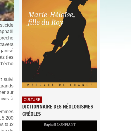
ticide
Raphaël
 prêché
travers
rganisé
tz (les
d’écho
t suivi
 grands
her sur
ivis à
CULTURE
DICTIONNAIRE DES NÉOLOGISMES
 femmes
CRÉOLES
t 5 200
es taux
tion de