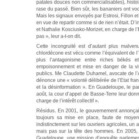
patates douces non commercialisables), histoir
rase du passé. Bien sûr, les bananiers ont vocat
Mais les signaux envoyés par Estrosi, Fillon et 
en vue de repartir comme si de rien n’était. D’
et Nathalie Kosciusko-Morizet, en charge de l’
pas », leur a-t-on dit.
Cette incongruité est d’autant plus malven
chlordécone est vécu comme l’équivalent de l
plus l’antagonisme entre riches békés e
empoisonnement et mise en danger de la vie
publics. Me Claudette Duhamel, avocate de l’
dénonce une « volonté délibérée de l’Etat franç
et la désinformation ». En Guadeloupe, le parq
août, la cour d’appel de Basse-Terre leur donn
charge de l’intérêt collectif ».
Résidus. En 2001, le gouvernement annonçait 
toujours sa mise en place, faute de moyen
indistinctement sur les ouvriers agricoles, un 
mais pas sur la tête des hommes. En 2005, 
Guadeloupe, une mission d’enquête parlementa