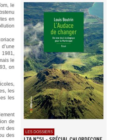
Tom, le
abstenu
ites en
llution
coriace
é d’une
n 1981,
mais le
993, on
icoles,
es, les
es les
lement
tion de
ent des
LES DOSSIERS
(ou des
LTA N°51 - SPÉCIAL CHLORDECONE