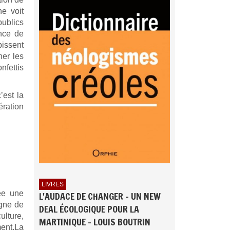
e voit
publics
ence de
bissent
ner les
nfettis
’est la
ération
LIVRES
ée une
L'AUDACE DE CHANGER - UN NEW
igne de
DEAL ÉCOLOGIQUE POUR LA
ulture,
MARTINIQUE - LOUIS BOUTRIN
ent.La