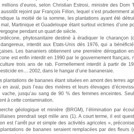
 millions d’euros, selon Christian Estrosi, ministre des Dom 
, aussitôt rejoint par François Fillon, lequel s’est prudemment 
ndique la moitié de la somme, les plantations ayant été détru
 mal, Martinique et Guadeloupe étant surtout victimes d’une po
ergogne pendant un quart de siècle.
lordécone, phytosanitaire destiné à éradiquer le charançon (
dangereux, interdit aux Etats-Unis dès 1976, qui a bénéfici
çaises. Les bananiers obtiennent une première dérogation e
one est enfin interdit en 1990 par le gouvernement français, 
culture trois ans de rab. Formellement interdit à partir de 1
 pesticide en… 2002, dans le hangar d’une bananeraie.
es plantations de bananes étant situées en amont des terres agr
 en aval, puis l’eau des rivières et leurs élevages d’écreviss
 de vache, jusqu’au sang de 90 % des femmes enceintes. Seul
nt à cette contamination.
rche géologique et minière (BRGM), l’élimination par écou
llaises prendrait sept mille ans (1). A court terme, il est ques
 est l’arrêt pur et simple des activités agricoles », préconis
plantations de bananes seraient remplacées par des fleurs 