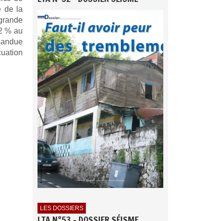
e de la
grande
42 % au
épandue
cuation
LES DOSSIERS
LTA N°53 - DOSSIER SÉISME