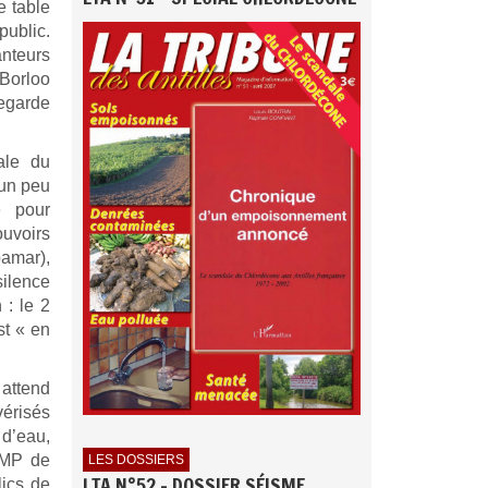
e table
public.
anteurs
 Borloo
regarde
ale du
 un peu
e pour
uvoirs
pamar),
silence
 : le 2
st « en
 attend
érisés
 d’eau,
UMP de
LES DOSSIERS
LTA N°52 - DOSSIER SÉISME
lics de