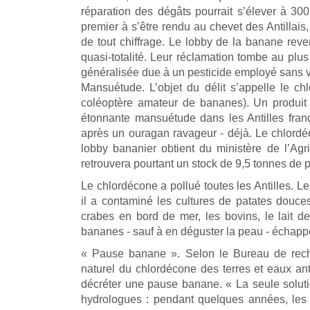
réparation des dégâts pourrait s’élever à 300
premier à s’être rendu au chevet des Antillais
de tout chiffrage. Le lobby de la banane reve
quasi-totalité. Leur réclamation tombe au plus
généralisée due à un pesticide employé sans v
Mansuétude. L’objet du délit s’appelle le ch
coléoptère amateur de bananes). Un produit 
étonnante mansuétude dans les Antilles fran
après un ouragan ravageur - déjà. Le chlordéc
lobby bananier obtient du ministère de l’Agri
retrouvera pourtant un stock de 9,5 tonnes de
Le chlordécone a pollué toutes les Antilles. L
il a contaminé les cultures de patates douces
crabes en bord de mer, les bovins, le lait
bananes - sauf à en déguster la peau - échappe
« Pause banane ». Selon le Bureau de reche
naturel du chlordécone des terres et eaux anti
décréter une pause banane. « La seule solution
hydrologues : pendant quelques années, les 