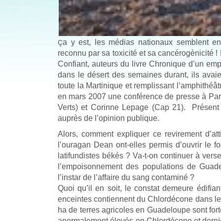
a y est, les médias nationaux semblent en
Ç
reconnu par sa toxicité et sa cancérogènicité ! 
Confiant, auteurs du livre Chronique d’un e
dans le désert des semaines durant, ils avaien
toute la Martinique et remplissant l’amphithé
en mars 2007 une conférence de presse à Paris
Verts) et Corinne Lepage (Cap 21). Présent
auprès de l’opinion publique.
Alors, comment expliquer ce revirement d’att
l’ouragan Dean ont-elles permis d’ouvrir le f
latifundistes békés ? Va-t-on continuer à ver
l’empoisonnement des populations de Guadel
l’instar de l’affaire du sang contaminé ?
Quoi qu’il en soit, le constat demeure édif
enceintes contiennent du Chlordécone dans leu
ha de terres agricoles en Guadeloupe sont fo
anormalement élevés en Chlordécone et dernièr