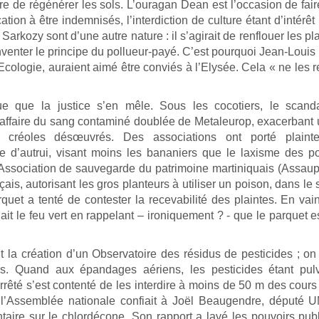
e de régénérer les sols. L’ouragan Dean est l’occasion de fair
ion à être indemnisés, l’interdiction de culture étant d’intérêt 
Sarkozy sont d’une autre nature : il s’agirait de renflouer les pl
inventer le principe du pollueur-payé. C’est pourquoi Jean-Louis
Ecologie, auraient aimé être conviés à l’Elysée. Cela « ne les 
ue que la justice s’en mêle. Sous les cocotiers, le scand
’affaire du sang contaminé doublée de Metaleurop, exacerbant
t créoles désœuvrés. Des associations ont porté plaint
 d’autrui, visant moins les bananiers que le laxisme des po
Association de sauvegarde du patrimoine martiniquais (Assau
ais, autorisant les gros planteurs à utiliser un poison, dans le 
uet a tenté de contester la recevabilité des plaintes. En vain
ait le feu vert en rappelant – ironiquement ? - que le parquet e
la création d’un Observatoire des résidus de pesticides ; on
s. Quand aux épandages aériens, les pesticides étant pulv
arrêté s’est contenté de les interdire à moins de 50 m des cours
l’Assemblée nationale confiait à Joël Beaugendre, député 
ire sur le chlordécone. Son rapport a lavé les pouvoirs pub