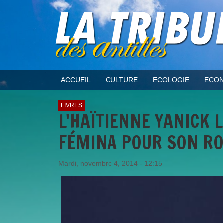
ACCUEIL
CULTURE
ECOLOGIE
ECON
LIVRES
L'HAÏTIENNE YANICK 
FÉMINA POUR SON RO
Mardi, novembre 4, 2014 - 12:15