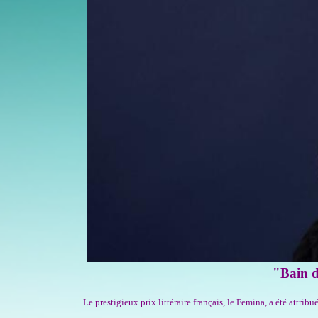
"Bain d
Le prestigieux prix littéraire français, le Femina, a été attr