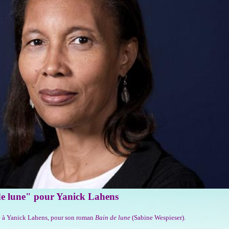
e lune" pour Yanick Lahens
ibué à Yanick Lahens, pour son roman
Bain de lune
(Sabine Wespieser).