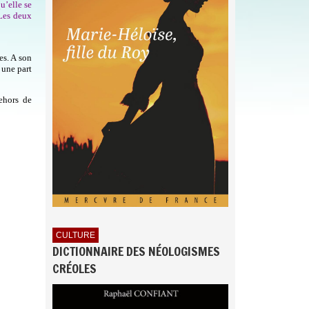
u’elle se
 Les deux
es. A son
 une part
ehors de
CULTURE
DICTIONNAIRE DES NÉOLOGISMES
CRÉOLES