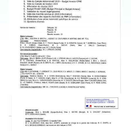
PARC_NATUREL_-
_DELIB_CA_BP_2019_-
PAGE-002.JPG