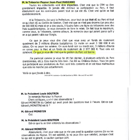
EXTRAIT_PV_COMPTE_DE_GE
PAGE-003.JPG