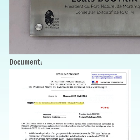
Document:
PARC_NATUREL_-
_DELIB_CA_BP_2019_-
PAGE-001.JPG