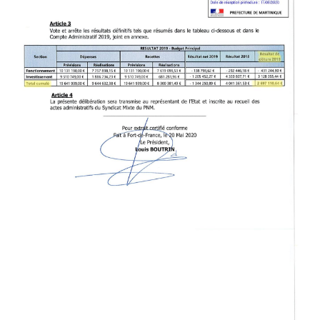
_DELIB_CA_BP_2019_-
PAGE-003.JPG