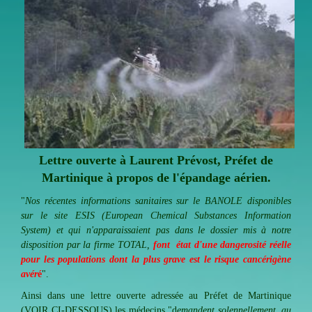
Lettre ouverte à L
aurent Prévost, Préfet de
Martinique à propos de l'épandage aérien.
"
Nos récentes informations sanitaires sur le BANOLE disponibles
sur le site ESIS (European Chemical Substances Information
System) et qui n'apparaissaient pas dans le dossier mis à notre
disposition par la firme TOTAL,
font état d'une dangerosité réelle
pour les populations dont la plus grave est le risque cancérigène
avér
é
".
Ainsi dans une lettre ouverte adressée au Préfet de Martinique
(VOIR CI-DESSOUS) les médecins "d
emandent solennellement, au