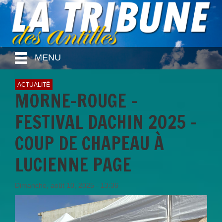
MENU
ACTUALITÉ
MORNE-ROUGE -
FESTIVAL DACHIN 2025 –
COUP DE CHAPEAU À
LUCIENNE PAGE
Dimanche, août 10, 2025 - 13:36