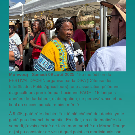
Mònwouj - Samedi 09 août 2025.
15è me édition du
FESTIVAL DACHIN organisé par la DIPA (Défense des
Intérêts des Petits Agriculteurs), une association péléenne
d’agriculteurs présidée par Lucienne PAGE. 15 longues
années de dur labeur, d’abnégation, de persévérance et au
final un succès populaire bien mérité.
À 9h35, paté rété dachin. Fok té alé chèché dot dachin yo té
gadé pou dimanch bonmatin. En effet, en cette matinée du
samedi, j’avais décidé de faire mon marché au Morne Rouge
et j'ai pu constater de visu à quel point les martiniquais sont