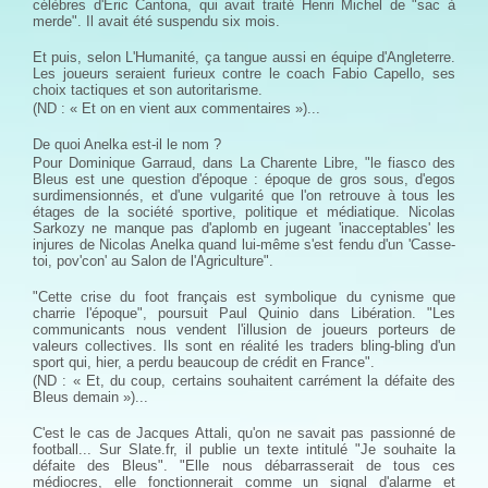
célèbres d'Eric Cantona, qui avait traité Henri Michel de "sac à
merde". Il avait été suspendu six mois.
Et puis, selon L'Humanité, ça tangue aussi en équipe d'Angleterre.
Les joueurs seraient furieux contre le coach Fabio Capello, ses
choix tactiques et son autoritarisme.
(ND : « Et on en vient aux commentaires »)...
De quoi Anelka est-il le nom ?
Pour Dominique Garraud, dans La Charente Libre, "le fiasco des
Bleus est une question d'époque : époque de gros sous, d'egos
surdimensionnés, et d'une vulgarité que l'on retrouve à tous les
étages de la société sportive, politique et médiatique. Nicolas
Sarkozy ne manque pas d'aplomb en jugeant 'inacceptables' les
injures de Nicolas Anelka quand lui-même s'est fendu d'un 'Casse-
toi, pov'con' au Salon de l'Agriculture".
"Cette crise du foot français est symbolique du cynisme que
charrie l'époque", poursuit Paul Quinio dans Libération. "Les
communicants nous vendent l'illusion de joueurs porteurs de
valeurs collectives. Ils sont en réalité les traders bling-bling d'un
sport qui, hier, a perdu beaucoup de crédit en France".
(ND : « Et, du coup, certains souhaitent carrément la défaite des
Bleus demain »)...
C'est le cas de Jacques Attali, qu'on ne savait pas passionné de
football... Sur Slate.fr, il publie un texte intitulé "Je souhaite la
défaite des Bleus". "Elle nous débarrasserait de tous ces
médiocres, elle fonctionnerait comme un signal d'alarme et