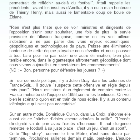
permettrait de réfléchir au-delà du football". Attali rappelle les
précédents : avant les insultes d'Anelka, il y a eu la main honteuse
de Thierry Henry, mais aussi le lamentable coup de boule de
Zidane.
"Rien n'est plus triste que de voir ministres et dirigeants de
l'opposition s'unir pour souhaiter, une fois de plus, la survie
provisoire de l'illusion française, comme on les voit ailleurs
s'obstiner à ne pas parler des vrais enjeux économiques,
géopolitiques et technologiques du pays. Puisse une élimination
honteuse de cette équipe pitoyable nous réveiller et nous pousser
à tout faire pour ne pas subir une autre élimination, bien plus
terrible encore, dans le gigantesque affrontement géopolitique dont
nous vivons aujourd'hui en spectateurs les commencements".
(ND : « Bon, personne pour défendre les joueurs ? »)
Si : sur ce mode politique, il y a Julien Dray, dans les colonnes de
France-Soir... Il trouve "suspecte cette offensive en règle depuis
trois jours". "Nous assistons à un règlement de comptes contre la
France métissée de l'équipe de 1998,contre les banlieues. On voit
bien le scénario qu'on est en train de nous écrire. Il y a un contenu
idéologique qui n'est pas acceptable".
Sur un autre mode, Dominique Quinio, dans La Croix, s'étonne elle
aussi de ce "bûcher d'idoles encore adorées la veille". "L'excès
d'indignité va de pair avec l'excès d'honneurs. Il faut d'urgence
remettre le football à sa juste place : c'est un jeu, c'est un sport".
Cette "flop story", comme le titre Métro, n'est sans doute pas
terminée. Prochaines railleries demain matin, peut-être. L'équipe