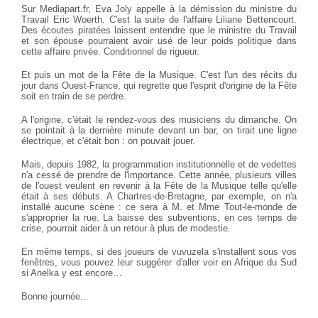
Sur Mediapart.fr, Eva Joly appelle à la démission du ministre du
Travail Eric Woerth. C'est la suite de l'affaire Liliane Bettencourt.
Des écoutes piratées laissent entendre que le ministre du Travail
et son épouse pourraient avoir usé de leur poids politique dans
cette affaire privée. Conditionnel de rigueur.
Et puis un mot de la Fête de la Musique. C'est l'un des récits du
jour dans Ouest-France, qui regrette que l'esprit d'origine de la Fête
soit en train de se perdre.
A l'origine, c'était le rendez-vous des musiciens du dimanche. On
se pointait à la dernière minute devant un bar, on tirait une ligne
électrique, et c'était bon : on pouvait jouer.
Mais, depuis 1982, la programmation institutionnelle et de vedettes
n'a cessé de prendre de l'importance. Cette année, plusieurs villes
de l'ouest veulent en revenir à la Fête de la Musique telle qu'elle
était à ses débuts. A Chartres-de-Bretagne, par exemple, on n'a
installé aucune scène : ce sera à M. et Mme Tout-le-monde de
s'approprier la rue. La baisse des subventions, en ces temps de
crise, pourrait aider à un retour à plus de modestie.
En même temps, si des joueurs de vuvuzela s'installent sous vos
fenêtres, vous pouvez leur suggérer d'aller voir en Afrique du Sud
si Anelka y est encore…
Bonne journée...