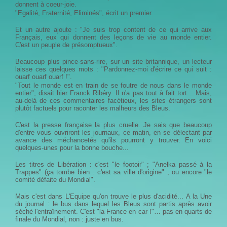
donnent à coeur-joie.
"Egalité, Fraternité, Eliminés", écrit un premier.
Et un autre ajoute : "Je suis trop content de ce qui arrive aux
Français, eux qui donnent des leçons de vie au monde entier.
C'est un peuple de présomptueux".
Beaucoup plus pince-sans-rire, sur un site britannique, un lecteur
laisse ces quelques mots : "Pardonnez-moi d'écrire ce qui suit :
ouarf ouarf ouarf !".
"Tout le monde est en train de se foutre de nous dans le monde
entier", disait hier Franck Ribéry. Il n'a pas tout à fait tort... Mais,
au-delà de ces commentaires facétieux, les sites étrangers sont
plutôt factuels pour raconter les malheurs des Bleus.
C'est la presse française la plus cruelle. Je sais que beaucoup
d'entre vous ouvriront les journaux, ce matin, en se délectant par
avance des méchancetés qu'ils pourront y trouver. En voici
quelques-unes pour la bonne bouche...
Les titres de Libération : c'est "le footoir" ; "Anelka passé à la
Trappes" (ça tombe bien : c'est sa ville d'origine" ; ou encore "le
comité défaite du Mondial".
Mais c'est dans L'Equipe qu'on trouve le plus d'acidité... A la Une
du journal : le bus dans lequel les Bleus sont partis après avoir
séché l'entraînement. C'est "la France en car !"… pas en quarts de
finale du Mondial, non : juste en bus.