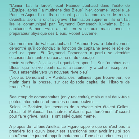
"L'union fait la farce", écrit Fabrice Jouhaud dans l'édito de
L'Equipe, après "la mutinerie des Bleus" hier, comme l'appelle Le
Parisien-Aujourd'hui. Ils ne sont pas d'accord avec le renvoi
d'Anelka, alors ils ont fait grève. Humiliation suprême : ils ont fait
lire le communiqué par Raymond Domenech lui-même. Et le
capitaine Patrice Evra a failli en venir aux mains avec le
préparateur physique des Bleus, Robert Duverne.
Commentaire de Fabrice Jouhaud : "Patrice Evra a définitivement
démontré qu'il confondait la fonction de capitaine avec le rôle de
chef de gang. Et Raymond Domenech a perdu sa dernière
occasion de montrer du panache et du courage".
Ironie suprême à la Une du quotidien sportif... Sur l'autobus des
Bleus, que l'on voit partir dans la nature, il y a cette inscription :
"Tous ensemble vers un nouveau rêve bleu".
(Nicolas Demorand : « Au-delà des railleries, que trouve-t-on, ce
matin dans la presse, sur cet épisode capital de l'Histoire de
France ? »)
Beaucoup de commentaires (on y reviendra), mais aussi deux-trois
petites informations et remises en perspectives...
Selon Le Parisien, les meneurs de la révolte hier étaient Gallas,
Abidal et Malouda. Les autres n'étaient pas forcément d'accord
pour faire grève, mais ils ont suivi quand même.
A propos de l'affaire Anelka, Le Figaro rappelle que ce n'est pas la
première fois qu'un joueur est sanctionné pour avoir insulté son
entraîneur. Le journal rappelle notamment l'une des sorties les plus