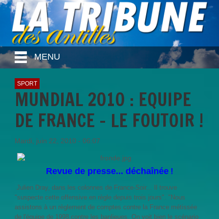
MENU
SPORT
MUNDIAL 2010 : EQUIPE
DE FRANCE - LE FOUTOIR !
Mardi, juin 22, 2010 - 06:07
Revue de presse... déchaînée
!
Julien Dray, dans les colonnes de France-Soir... Il trouve
"suspecte cette offensive en règle depuis trois jours". "Nous
assistons à un règlement de comptes contre la France métissée
de l'équipe de 1998,contre les banlieues. On voit bien le scénario