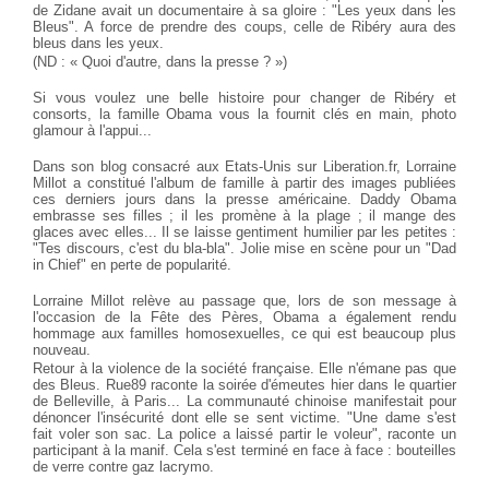
de Zidane avait un documentaire à sa gloire : "Les yeux dans les
Bleus". A force de prendre des coups, celle de Ribéry aura des
bleus dans les yeux.
(ND : « Quoi d'autre, dans la presse ? »)
Si vous voulez une belle histoire pour changer de Ribéry et
consorts, la famille Obama vous la fournit clés en main, photo
glamour à l'appui...
Dans son blog consacré aux Etats-Unis sur Liberation.fr, Lorraine
Millot a constitué l'album de famille à partir des images publiées
ces derniers jours dans la presse américaine. Daddy Obama
embrasse ses filles ; il les promène à la plage ; il mange des
glaces avec elles... Il se laisse gentiment humilier par les petites :
"Tes discours, c'est du bla-bla". Jolie mise en scène pour un "Dad
in Chief" en perte de popularité.
Lorraine Millot relève au passage que, lors de son message à
l'occasion de la Fête des Pères, Obama a également rendu
hommage aux familles homosexuelles, ce qui est beaucoup plus
nouveau.
Retour à la violence de la société française. Elle n'émane pas que
des Bleus. Rue89 raconte la soirée d'émeutes hier dans le quartier
de Belleville, à Paris... La communauté chinoise manifestait pour
dénoncer l'insécurité dont elle se sent victime. "Une dame s'est
fait voler son sac. La police a laissé partir le voleur", raconte un
participant à la manif. Cela s'est terminé en face à face : bouteilles
de verre contre gaz lacrymo.