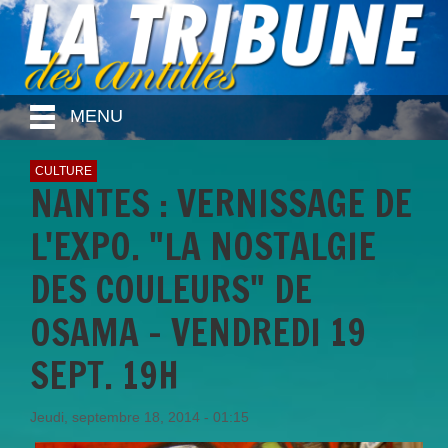
MENU
CULTURE
NANTES : VERNISSAGE DE
L'EXPO. "LA NOSTALGIE
DES COULEURS" DE
OSAMA - VENDREDI 19
SEPT. 19H
Jeudi, septembre 18, 2014 - 01:15