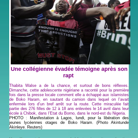
Une collégienne évadée témoigne après son
rapt
Thabita Walse a de la chance, et surtout de bons réflexes.
Dimanche, cette adolescente nigériane a raconté pour la première
fois dans la presse locale comment elle a échappé aux islamistes
de Boko Haram, en sautant du camion dans lequel on l’avait
enfermée lors d’un bref arrêt sur la route. Cette miraculée fait
partie des 276 filles de 12 à 18 ans enlevées le 14 avril dans leur
école à Chibok, dans l’Etat du Borno, dans le nord-est du Nigeria.
PHOTO :
Manifestation à Lagos, lundi, pour la libération des
jeunes lycéennes otages de Boko Haram. (Photo Akintunde
Akinleye. Reuters)