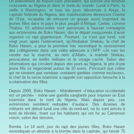
Un enlèvement de masse sans précédent, qui suscite une émotion
croissante au Nigeria et dans le reste du monde. Lundi à Paris, la
veille à Washington, et tous les jours désormais à Abuja, la
capitale fédérale du Nigeria, des manifestations dénoncent l’inertie
de l’Etat, incapable de retrouver un groupe aussi important de
jeunes filles dans le pays le plus peuplé d’Afrique. Certes, comme
Thabita, 53 adolescentes sont parvenues à fausser compagnie
aux extrémistes de Boko Haram, dès le départ soupçonnés d’avoir
organisé ce rapt gigantesque. Pourtant, ce n’est que lundi, soit
vingt jours après l’enlèvement, qu’Abubakar Shekau, le chef de
Boko Haram, a pour la première fois revendiqué le ravissement
des collégiennes dans une vidéo adressée à l’AFP. «Je vais les
vendre sur le marché, au nom d’Allah», a martelé Shekau,
provocateur, en treillis militaire et le visage caché. Selon des
informations qui circulent depuis des jours au Nigeria, le prix d’une
jeune fille se négocierait autour de 10 euros. Précisant que celles
qui ne seraient pas vendues «seraient gardées comme esclaves»,
le chef de la secte islamiste a rappelé son opposition farouche à la
scolarisation des filles.
Depuis 2009, Boko Haram - littéralement «l’éducation occidentale
est un péché» - mène une guérilla sanglante pour imposer un Etat
islamiste dans le nord du Nigeria. Mais depuis peu, ces
extrémistes semblent redoubler d’audace. Des dizaines de
militants ont détruit lundi une ville du nord-est, où ils sont arrivés à
bord de blindés, tirant sur les habitants qui ont fui au Cameroun
voisin, selon des témoins.
Bombe. Le 14 avril, jour du rapt des jeunes filles, Boko Haram
revendiquait un attentat à la bombe dans la capitale, qui faisait 75