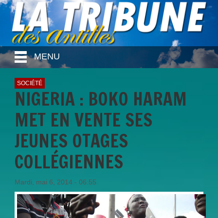
MENU
SOCIÉTÉ
NIGERIA : BOKO HARAM
MET EN VENTE SES
JEUNES OTAGES
COLLÉGIENNES
Mardi, mai 6, 2014 - 06:55