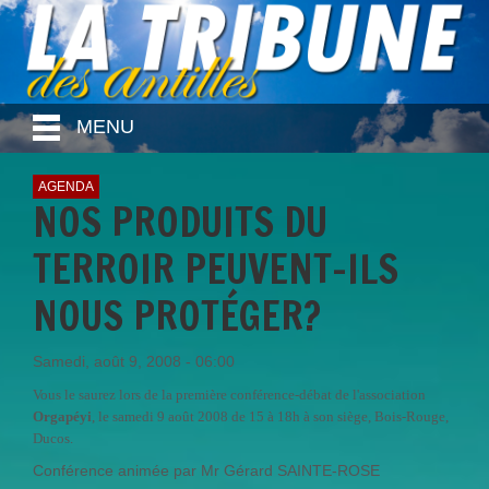
MENU
AGENDA
NOS PRODUITS DU
TERROIR PEUVENT-ILS
NOUS PROTÉGER?
Samedi, août 9, 2008 - 06:00
Vous le saurez lors de la première conférence-débat de l'association
Orgapéyi
, le samedi 9 août 2008 de 15 à 18h à son siège, Bois-Rouge,
Ducos.
Conférence animée par Mr Gérard SAINTE-ROSE