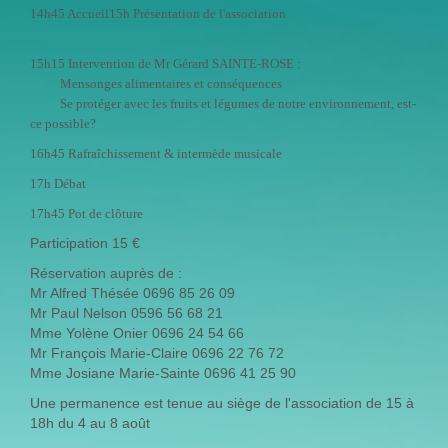
14h45 Accueil15h Présentation de l'association
15h15 Intervention de Mr Gérard SAINTE-ROSE :
Mensonges alimentaires et conséquences
Se protéger avec les fruits et légumes de notre environnement, est-
ce possible?
16h45 Rafraîchissement & intermède musicale
17h Débat
17h45 Pot de clôture
Participation 15 €
Réservation auprès de :
Mr Alfred Thésée 0696 85 26 09
Mr Paul Nelson 0596 56 68 21
Mme Yolène Onier 0696 24 54 66
Mr François Marie-Claire 0696 22 76 72
Mme Josiane Marie-Sainte 0696 41 25 90
Une permanence est tenue au siège de l'association de 15 à
18h du 4 au 8 août